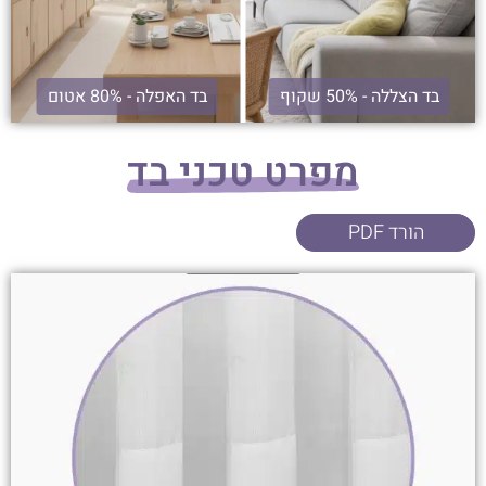
בד הצללה - 50% שקוף
בד האפלה - 80% אטום
מפרט טכני בד
הורד PDF