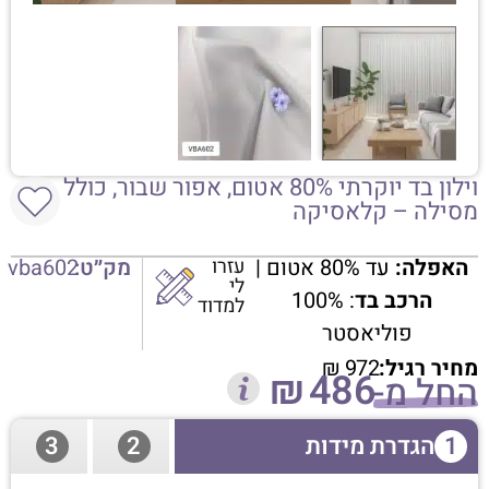
וילון בד יוקרתי 80% אטום, אפור שבור, כולל
מסילה – קלאסיקה
האפלה:
עד 80% אטום |
עזרו
מק״ט:
vba602
לי
הרכב בד
: 100%
למדוד
פוליאסטר
מחיר רגיל:
972
₪
₪
486
החל מ-
1
הגדרת מידות
2
3