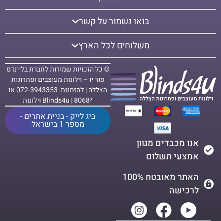
בואו נשמור על קשר
משלוחים לכל הארץ
© כל הזכויות שמורות לחברת בליינדס
פור יו – וילונות מעוצבים ופתרונות
הצללה | להזמנות: 072-3943353 או
*8068 | Blinds4u וילונות
ביג לייק - בניית אתרים -
מספר 1 בישראל
אנו מכבדים מגוון
אמצעי תשלום
האתר מאובטח 100%
לרכישה