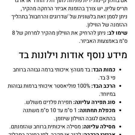
אם בחלון קיימת ידית פתיחה לתוך חלל החדר או ארגז
תריס עליון, יש צורך בהזמנת אביזר הרחקה מהקיר,
ניתן לסמן זאת בלשונית של 'שדרוגים והרחבות' בתהליך
ההזמנה של הווילון.
שימו לב:
ניתן להרחיק את הווילון מהקיר למרחק של 8
ס"מ באמצעות האביזר.
מידע נוסף אודות וילונות בד
כמות הבד:
בד מגוהץ איכותי ברמה גבוהה ברוחב
פי 3 בד.
הרכב הבד:
100% פוליאסטר איכותי ברמות גבוהות
במיוחד.
סוג תפירה עליונה:
תפירת פלדים משולש.
מכפלת תחתונה:
1 ס"מ עד 10 ס"מ משתנה
בהתאם לגובה הווילון שיוזמן.
מסילה עליונה:
מסילה איכותית ברוחב שהזמנתם.
אביזרי הרכבה:
לקיר או תקרה, לפי בחירה בתהליך