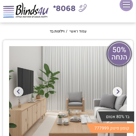
8068*
עמוד ראשי
/
וילונות בד
50%
הנחה
בד 80% אטום
קופון פינוק 777999