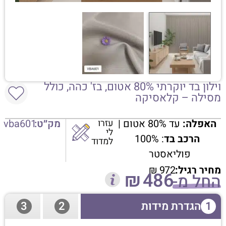
וילון בד יוקרתי 80% אטום, בז' כהה, כולל
מסילה – קלאסיקה
האפלה:
עד 80% אטום |
עזרו
מק״ט:
vba601
לי
הרכב בד
: 100%
למדוד
פוליאסטר
מחיר רגיל:
972
₪
₪
486
החל מ-
1
הגדרת מידות
2
3