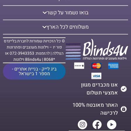
בואו נשמור על קשר
משלוחים לכל הארץ
© כל הזכויות שמורות לחברת בליינדס
פור יו – וילונות מעוצבים ופתרונות
הצללה | להזמנות: 072-3943353 או
*8068 | Blinds4u וילונות
ביג לייק - בניית אתרים -
מספר 1 בישראל
אנו מכבדים מגוון
אמצעי תשלום
האתר מאובטח 100%
לרכישה