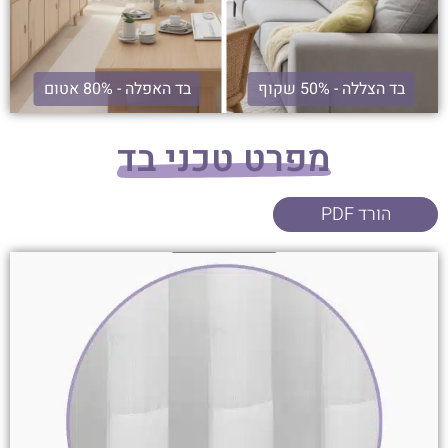
בד הצללה - 50% שקוף
בד האפלה - 80% אטום
מפרט טכני בד
הורד PDF