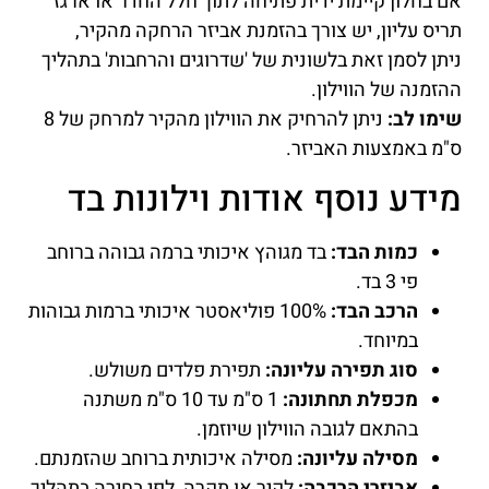
אם בחלון קיימת ידית פתיחה לתוך חלל החדר או ארגז
תריס עליון, יש צורך בהזמנת אביזר הרחקה מהקיר,
ניתן לסמן זאת בלשונית של 'שדרוגים והרחבות' בתהליך
ההזמנה של הווילון.
שימו לב:
ניתן להרחיק את הווילון מהקיר למרחק של 8
ס"מ באמצעות האביזר.
מידע נוסף אודות וילונות בד
כמות הבד:
בד מגוהץ איכותי ברמה גבוהה ברוחב
פי 3 בד.
הרכב הבד:
100% פוליאסטר איכותי ברמות גבוהות
במיוחד.
סוג תפירה עליונה:
תפירת פלדים משולש.
מכפלת תחתונה:
1 ס"מ עד 10 ס"מ משתנה
בהתאם לגובה הווילון שיוזמן.
מסילה עליונה:
מסילה איכותית ברוחב שהזמנתם.
אביזרי הרכבה:
לקיר או תקרה, לפי בחירה בתהליך