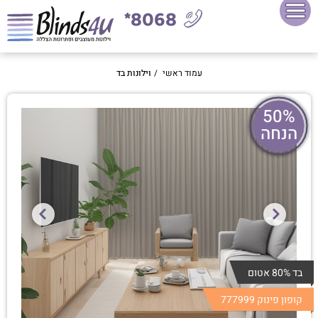
8068*
עמוד ראשי
/
וילונות בד
50%
הנחה
בד 80% אטום
קופון פינוק 777999