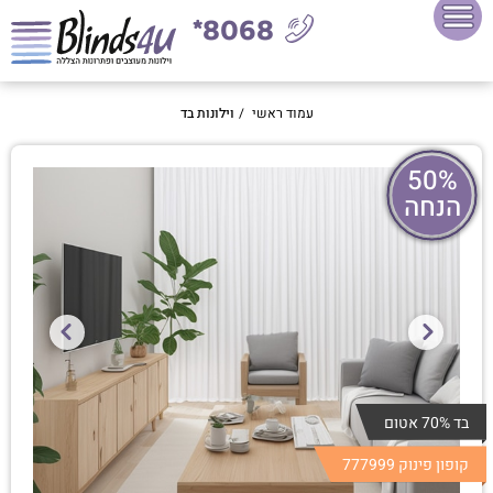
8068*
עמוד ראשי
/
וילונות בד
50%
הנחה
בד 70% אטום
קופון פינוק 777999