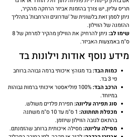
אם בחלון קיימת ידית פתיחה לתוך חלל החדר או ארגז
תריס עליון, יש צורך בהזמנת אביזר הרחקה מהקיר,
ניתן לסמן זאת בלשונית של 'שדרוגים והרחבות' בתהליך
ההזמנה של הווילון.
שימו לב:
ניתן להרחיק את הווילון מהקיר למרחק של 8
ס"מ באמצעות האביזר.
מידע נוסף אודות וילונות בד
כמות הבד:
בד מגוהץ איכותי ברמה גבוהה ברוחב
פי 3 בד.
הרכב הבד:
100% פוליאסטר איכותי ברמות גבוהות
במיוחד.
סוג תפירה עליונה:
תפירת פלדים משולש.
מכפלת תחתונה:
1 ס"מ עד 10 ס"מ משתנה
בהתאם לגובה הווילון שיוזמן.
מסילה עליונה:
מסילה איכותית ברוחב שהזמנתם.
אביזרי הרכבה:
לקיר או תקרה, לפי בחירה בתהליך