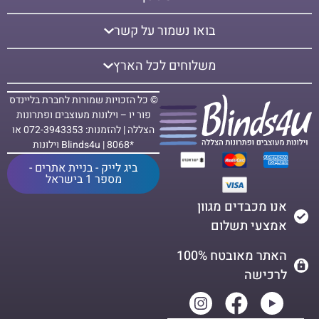
בואו נשמור על קשר
משלוחים לכל הארץ
© כל הזכויות שמורות לחברת בליינדס
פור יו – וילונות מעוצבים ופתרונות
הצללה | להזמנות: 072-3943353 או
*8068 | Blinds4u וילונות
ביג לייק - בניית אתרים -
מספר 1 בישראל
אנו מכבדים מגוון
אמצעי תשלום
האתר מאובטח 100%
לרכישה