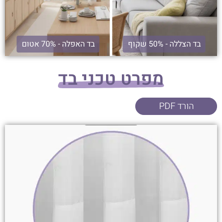
בד הצללה - 50% שקוף
בד האפלה - 70% אטום
מפרט טכני בד
הורד PDF