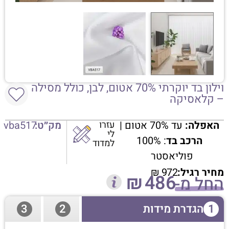
וילון בד יוקרתי 70% אטום, לבן, כולל מסילה
– קלאסיקה
האפלה:
עד 70% אטום |
עזרו
מק״ט:
vba517
לי
הרכב בד
: 100%
למדוד
פוליאסטר
מחיר רגיל:
972
₪
₪
486
החל מ-
1
הגדרת מידות
2
3