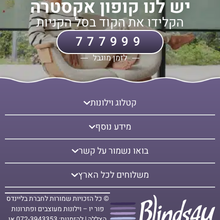
יש לנו קופון אקסטרה
הקלידו את הקוד בסל הקניות
777999
לזמן מוגבל
קטלוג וילונות
מידע נוסף
בואו נשמור על קשר
משלוחים לכל הארץ
© כל הזכויות שמורות לחברת בליינדס
פור יו – וילונות מעוצבים ופתרונות
הצללה | להזמנות: 072-3943353 או