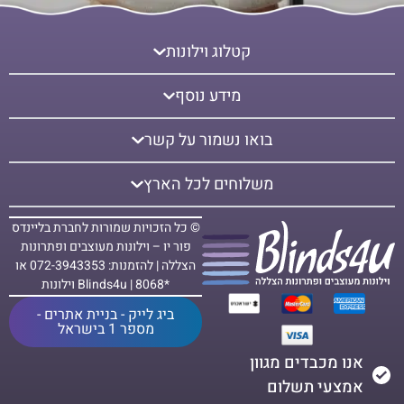
קטלוג וילונות
מידע נוסף
בואו נשמור על קשר
משלוחים לכל הארץ
© כל הזכויות שמורות לחברת בליינדס
פור יו – וילונות מעוצבים ופתרונות
הצללה | להזמנות: 072-3943353 או
*8068 | Blinds4u וילונות
ביג לייק - בניית אתרים -
מספר 1 בישראל
אנו מכבדים מגוון
אמצעי תשלום