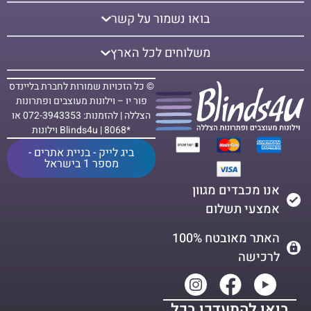
בואו נשמור על קשר
משלוחים לכל הארץ
© כל הזכויות שמורות לחברת בליינדס
פור יו – וילונות מעוצבים ופתרונות
הצללה | להזמנות: 072-3943353 או
*8068 | Blinds4u וילונות
ביג לייק - בניית אתרים -
מספר 1 בישראל
אנו מכבדים מגוון
אמצעי תשלום
האתר מאובטח 100%
לרכישה
בואו להתעדכן בכל