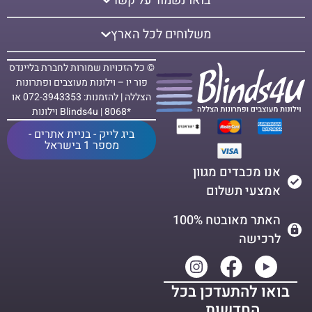
בואו נשמור על קשר
משלוחים לכל הארץ
© כל הזכויות שמורות לחברת בליינדס
פור יו – וילונות מעוצבים ופתרונות
הצללה | להזמנות: 072-3943353 או
*8068 | Blinds4u וילונות
ביג לייק - בניית אתרים -
מספר 1 בישראל
אנו מכבדים מגוון
אמצעי תשלום
האתר מאובטח 100%
לרכישה
בואו להתעדכן בכל
החדשות,