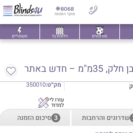
8068❋
מוקד הזמנות
מודפסים
וילונות בד
חשמליים
 – חדש באתר
מק״ט:
350010
לק
עזרו לי
למדוד
שדרוגים והרחבות
3
סיכום הזמנה