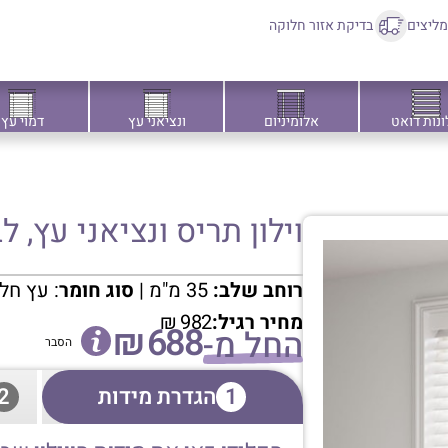
ליצים
בדיקת אזור חלוקה
ונות דואט
אלומיניום
ונציאני עץ
דמוי עץ
וילון תריס ונציאני עץ, לבן חלק, 35מ"מ
רוחב שלב:
35 מ"מ |
סוג חומר
: עץ ח
מחיר רגיל:
982
₪
₪
688
החל מ-
הסבר
1
הגדרת מידות
2