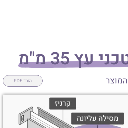
 עץ 35 מ"מ
המוצר
הורד PDF