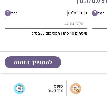
רצונכם להזמין
?
גובה: (ס״מ)
?
הסבר
הסבר
מינימום 40 ס״מ | מקסימום 200 ס״מ
להמשיך הזמנה
טופס
צור קשר