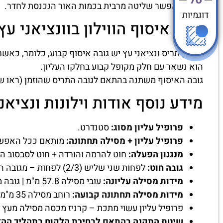
מה שמאפשר שליטה מרבית בכמות האור הנכנסת לחדר.
דוגמיות
גובה איסוף הווילון בוונציאני עץ 35 מ"
לווילון תריס ונציאני עץ יש גובה איסוף קבוע, כלומר, כאשר
הוא נשאר עם חלק מקופל קבוע בחלקו העליון.
גובה האיסוף משתנה בהתאם לגובה התריס שהוזמן (ראו ש
מידע נוסף אודות וילונות ונציאנ
פרופיל עליון מסוג:
סטנדרט.
פרופיל עליון + מסילה תחתונה:
מותאם ככל האפשר 
מנגנון הפעלה:
חוט להרמה והורדה + חוט לסבסוב ה
גובה חוט:
לפחות שני שליש (2/3) לפחות – מגובה הווילון שיוזמן.
מידות מסילה עליונה:
עובי מסילה 57.8 מ"מ | גובה מסילה 51.5 מ"מ | רוחב מסילה בהתאם למידת הווילון.
מידות מסילה תחתונה קבועה:
רוחב מסילה 35 מ"מ | גובה מסילה 15 מ"מ.
פרופיל עליון עשוי מתכת – קרניז מכסה מסילה מעץ
שיטת התקנה בהתאם לבחירת הלקוח בתהליך ההז