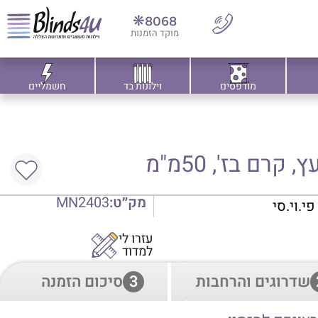
8068❋
מוקד הזמנות
מודפסים
וילונות בד
חשמליים
קרם בז', 50מ"מ
מק״ט:
MN2403
עזרו לי
למדוד
שדרוגים והרחבות
3
סיכום הזמנה