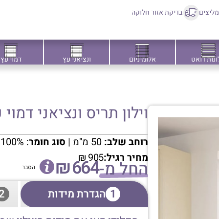
ליצים
בדיקת אזור חלוקה
ונות דואט
אלומיניום
ונציאני עץ
דמוי עץ
וילון תריס ונציאני דמוי עץ, 
רוחב שלב:
50 מ"מ |
סוג חומר
: 100% פי.וי.סי
מחיר רגיל:
905
₪
₪
664
החל מ-
הסבר
1
הגדרת מידות
2