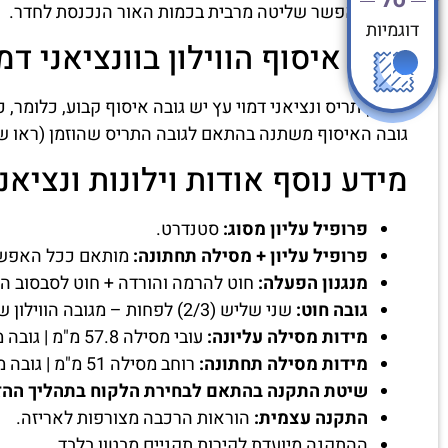
מה שמאפשר שליטה מרבית בכמות האור הנכנסת לחדר.
דוגמיות
גובה איסוף הווילון בוונציאני דמוי עץ 
לווילון תריס ונציאני דמוי עץ יש גובה איסוף קבוע, כלומר
גובה האיסוף משתנה בהתאם לגובה התריס שהוזמן (ראו ש
מידע נוסף אודות וילונות ונציאנ
פרופיל עליון מסוג:
סטנדרט.
פרופיל עליון + מסילה תחתונה:
מותאם ככל האפשר 
מנגנון הפעלה:
חוט להרמה והורדה + חוט לסבסוב ה
גובה חוט:
שני שליש (2/3) לפחות – מגובה הווילון שיוזמן.
מידות מסילה עליונה:
עובי מסילה 57.8 מ"מ | גובה מסילה 51.5 מ"מ | רוחב מסילה בהתאם למידת הווילון.
מידות מסילה תחתונה:
רוחב מסילה 51 מ"מ | גובה מסילה 16 מ"מ.
שיטת התקנה בהתאם לבחירת הלקוח בתהליך ההז
התקנה עצמית:
הוראות הרכבה מצורפות לאריזה.
ההתקנה מיועדת לקירות תקניים מבטון בלבד.