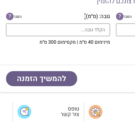
רצונכם להזמין
?
גובה: (ס״מ)
?
הסבר
הסבר
מינימום 40 ס״מ | מקסימום 300 ס״מ
להמשיך הזמנה
טופס
צור קשר