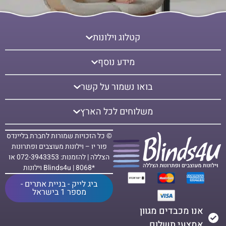
קטלוג וילונות
מידע נוסף
בואו נשמור על קשר
משלוחים לכל הארץ
© כל הזכויות שמורות לחברת בליינדס
פור יו – וילונות מעוצבים ופתרונות
הצללה | להזמנות: 072-3943353 או
*8068 | Blinds4u וילונות
ביג לייק - בניית אתרים -
מספר 1 בישראל
אנו מכבדים מגוון
אמצעי תשלום