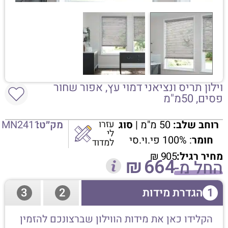
וילון תריס ונציאני דמוי עץ, אפור שחור
פסים, 50מ"מ
רוחב שלב:
50 מ"מ |
סוג
עזרו
מק״ט:
MN2411
לי
חומר
: 100% פי.וי.סי
למדוד
מחיר רגיל:
905
₪
₪
664
החל מ-
1
הגדרת מידות
2
3
הקלידו כאן את מידות הווילון שברצונכם להזמין