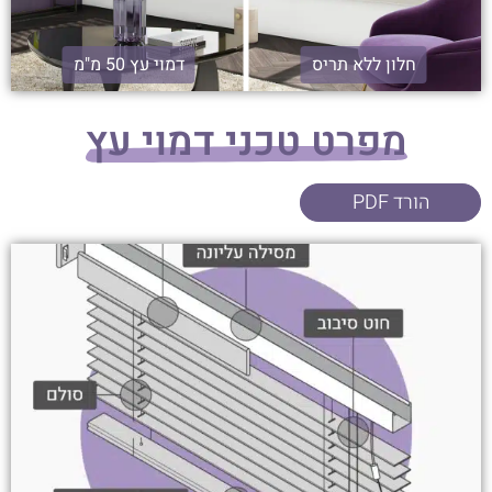
חלון ללא תריס
דמוי עץ 50 מ"מ
מפרט טכני דמוי עץ
הורד PDF