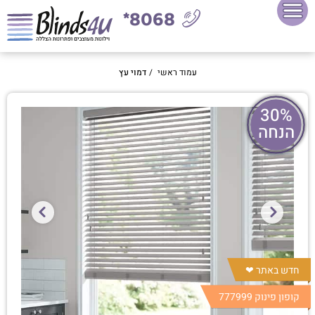
8068*
עמוד ראשי
/
דמוי עץ
30%
הנחה
חדש באתר ❤︎
קופון פינוק 777999