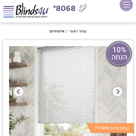
8068*
עמוד ראשי
/
אלומיניום
10%
הנחה
קופון פינוק 777999