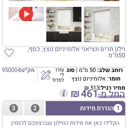
וילון תריס ונציאני אלומיניום נוצץ, כסף,
50מ"מ
רוחב שלב:
50 מ"מ |
סוג
עזרו
מק״ט:
950004
לי
חומר
: אלומיניום נוצץ
למדוד
מחיר רגיל:
513
₪
₪
461
החל מ-
1
הגדרת מידות
2
3
הקלידו כאן את מידות הווילון שברצונכם להזמין