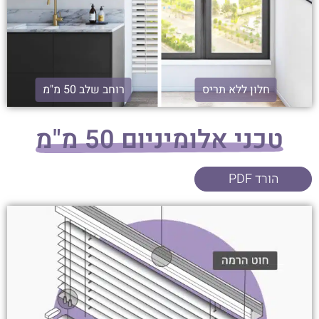
חלון ללא תריס
רוחב שלב 50 מ"מ
טכני אלומיניום 50 מ"מ
הורד PDF