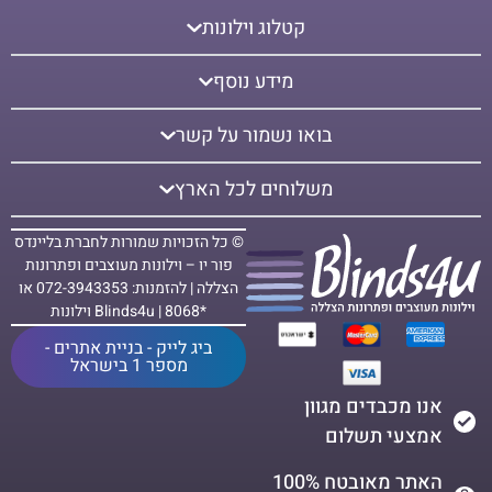
קטלוג וילונות
מידע נוסף
בואו נשמור על קשר
משלוחים לכל הארץ
© כל הזכויות שמורות לחברת בליינדס
פור יו – וילונות מעוצבים ופתרונות
הצללה | להזמנות: 072-3943353 או
*8068 | Blinds4u וילונות
ביג לייק - בניית אתרים -
מספר 1 בישראל
אנו מכבדים מגוון
אמצעי תשלום
האתר מאובטח 100%