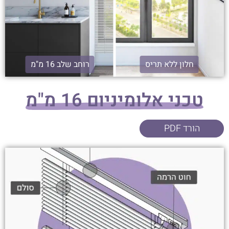
חלון ללא תריס
רוחב שלב 16 מ"מ
טכני אלומיניום 16 מ"מ
הורד PDF