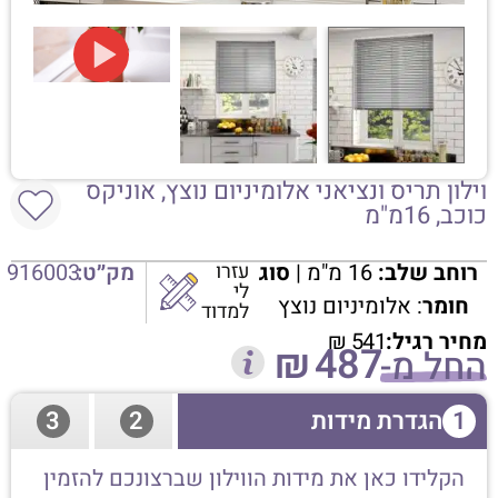
וילון תריס ונציאני אלומיניום נוצץ, אוניקס
כוכב, 16מ"מ
רוחב שלב:
16 מ"מ |
סוג
עזרו
מק״ט:
916003
לי
חומר
: אלומיניום נוצץ
למדוד
מחיר רגיל:
541
₪
₪
487
החל מ-
1
הגדרת מידות
2
3
הקלידו כאן את מידות הווילון שברצונכם להזמין