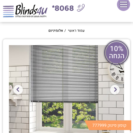
8068*
עמוד ראשי
/
אלומיניום
10%
הנחה
קופון פינוק 777999