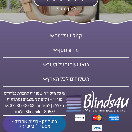
לזמן מוגבל
קטלוג וילונות
מידע נוסף
בואו נשמור על קשר
משלוחים לכל הארץ
© כל הזכויות שמורות לחברת בליינדס
פור יו – וילונות מעוצבים ופתרונות
הצללה | להזמנות: 072-3943353 או
*8068 | Blinds4u וילונות
ביג לייק - בניית אתרים -
מספר 1 בישראל