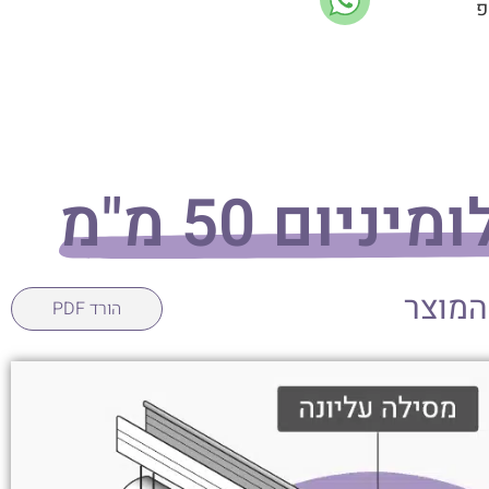
פ
ניום 50 מ"מ
המוצר
הורד PDF