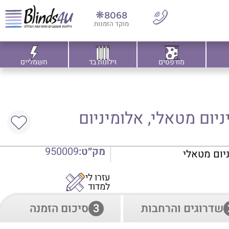
8068❋
מוקד הזמנות
מודפסים
וילונות בד
חשמליים
יניום מטאלי, אלומיניום
מק״ט:
950009
ניום מטאלי
עזרו לי
למדוד
שדרוגים והרחבות
3
סיכום הזמנה