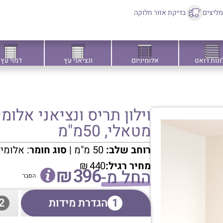
ליצים
בדיקת אזור חלוקה
ונות דואט
אלומיניום
ונציאני עץ
דמוי עץ
וילון תריס ונציאני אלומ
מטאלי, 50מ"מ
רוחב שלב:
50 מ"מ |
סוג חומר
: אלומי
מחיר רגיל:
440
₪
₪
396
החל מ-
הסבר
1
הגדרת מידות
2