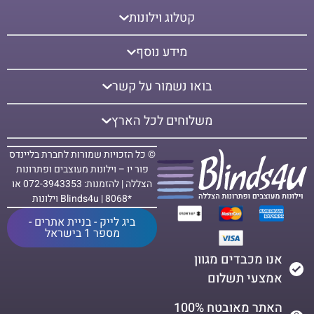
קטלוג וילונות
מידע נוסף
בואו נשמור על קשר
משלוחים לכל הארץ
© כל הזכויות שמורות לחברת בליינדס
פור יו – וילונות מעוצבים ופתרונות
הצללה | להזמנות: 072-3943353 או
*8068 | Blinds4u וילונות
ביג לייק - בניית אתרים -
מספר 1 בישראל
אנו מכבדים מגוון
אמצעי תשלום
האתר מאובטח 100%