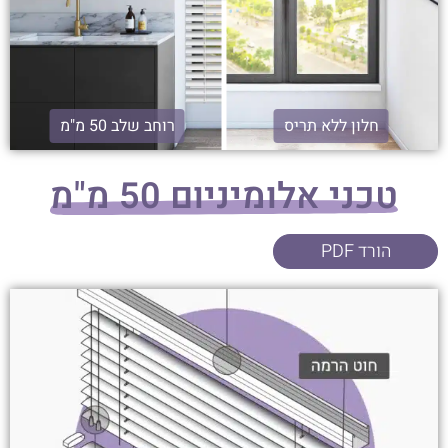
חלון ללא תריס
רוחב שלב 50 מ"מ
טכני אלומיניום 50 מ"מ
הורד PDF