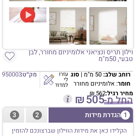
וילון תריס ונציאני אלומיניום מחורר, לבן
טבעי, 50מ"מ
רוחב שלב:
50 מ"מ |
סוג
עזרו
מק״ט:
950003
לי
חומר
: אלומיניום מחורר
למדוד
מחיר רגיל:
562
₪
₪
505
החל מ-
1
הגדרת מידות
2
3
הקלידו כאן את מידות הווילון שברצונכם להזמין