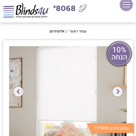
8068*
עמוד ראשי
/
אלומיניום
10%
הנחה
קופון פינוק 777999