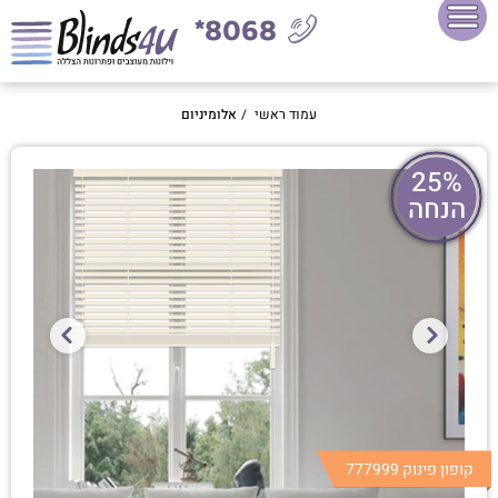
8068*
עמוד ראשי
/
אלומיניום
25%
הנחה
קופון פינוק 777999