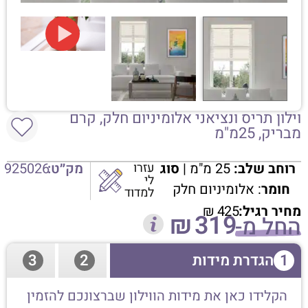
וילון תריס ונציאני אלומיניום חלק, קרם
מבריק, 25מ"מ
רוחב שלב:
25 מ"מ |
סוג
עזרו
מק״ט:
925026
לי
חומר
: אלומיניום חלק
למדוד
מחיר רגיל:
425
₪
₪
319
החל מ-
1
הגדרת מידות
2
3
הקלידו כאן את מידות הווילון שברצונכם להזמין