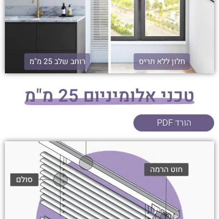
חלון ללא תריס
רוחב שלב 25 מ"מ
טכני אלומיניום 25 מ"מ
הורד PDF