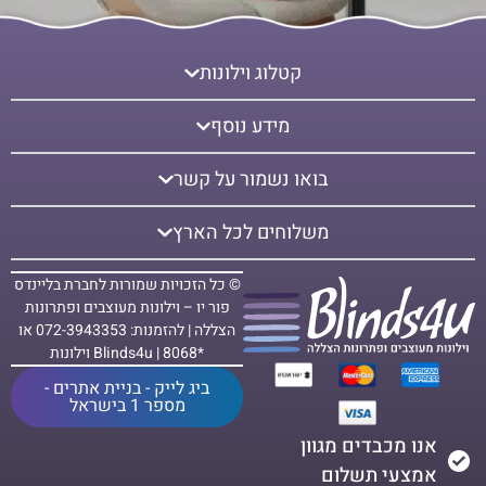
קטלוג וילונות
מידע נוסף
בואו נשמור על קשר
משלוחים לכל הארץ
© כל הזכויות שמורות לחברת בליינדס
פור יו – וילונות מעוצבים ופתרונות
הצללה | להזמנות: 072-3943353 או
*8068 | Blinds4u וילונות
ביג לייק - בניית אתרים -
מספר 1 בישראל
אנו מכבדים מגוון
אמצעי תשלום