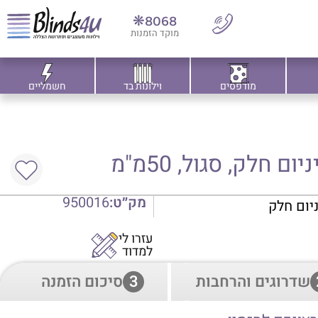
8068❋
מוקד הזמנות
מודפסים
וילונות בד
חשמליים
ם חלק, סגול, 50מ"מ
מק״ט:
950016
ניום חלק
עזרו לי
למדוד
שדרוגים והרחבות
3
סיכום הזמנה