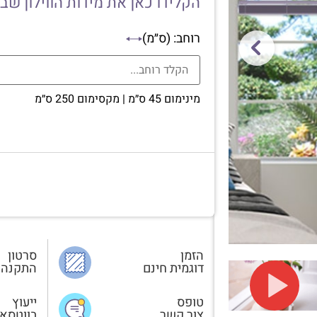
הקלידו כאן את מידות הווילון שב
רוחב: (ס״מ)
מינימום 45 ס״מ | מקסימום 250 ס״מ
הזמן
סרטון
דוגמית חינם
התקנה
טופס
ייעוץ
צור קשר
בווטסא