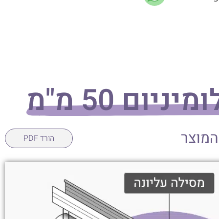
ניום 50 מ"מ
המוצר
הורד PDF