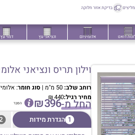
ליצים
בדיקת אזור חלוקה
ונות דואט
אלומיניום
ונציאני עץ
דמוי עץ
וילון תריס ונציאני אלומיניו
רוחב שלב:
50 מ"מ |
סוג חומר
: אלומי
מחיר רגיל:
440
₪
₪
396
החל מ-
הסבר
1
הגדרת מידות
2