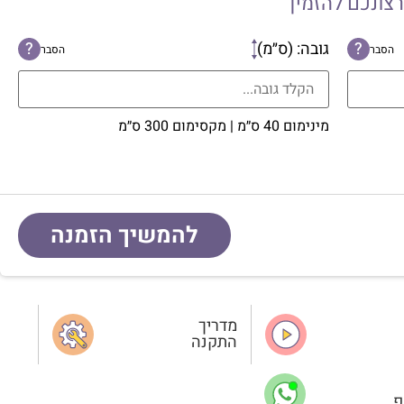
רצונכם להזמין
?
גובה: (ס״מ)
?
הסבר
הסבר
מינימום 40 ס״מ | מקסימום 300 ס״מ
להמשיך הזמנה
מדריך
התקנה
פ