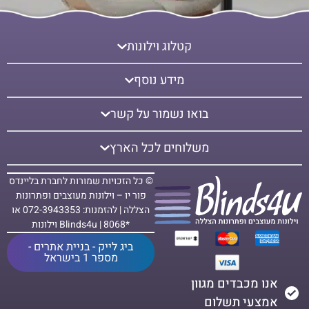
קטלוג וילונות
מידע נוסף
בואו נשמור על קשר
משלוחים לכל הארץ
© כל הזכויות שמורות לחברת בליינדס
פור יו – וילונות מעוצבים ופתרונות
הצללה | להזמנות: 072-3943353 או
*8068 | Blinds4u וילונות
ביג לייק - בניית אתרים -
מספר 1 בישראל
אנו מכבדים מגוון
אמצעי תשלום