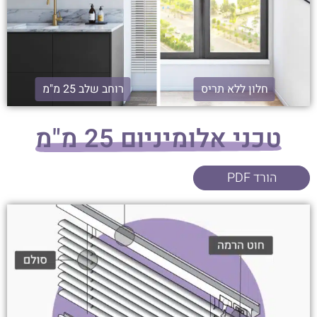
חלון ללא תריס
רוחב שלב 25 מ"מ
טכני אלומיניום 25 מ"מ
הורד PDF