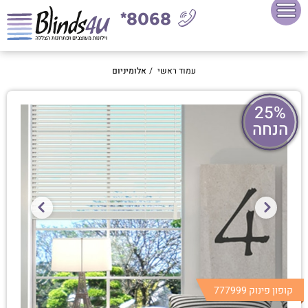
8068*
עמוד ראשי
/
אלומיניום
25%
הנחה
קופון פינוק 777999