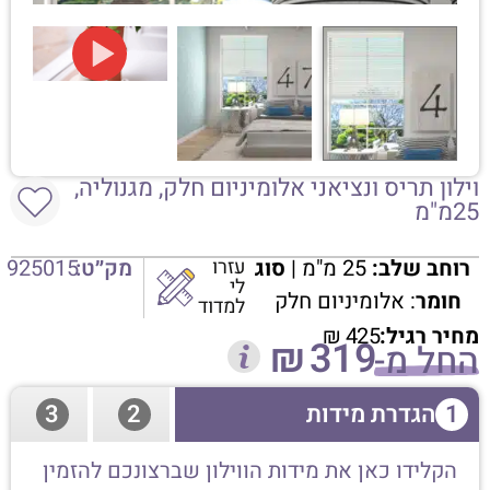
וילון תריס ונציאני אלומיניום חלק, מגנוליה,
25מ"מ
רוחב שלב:
25 מ"מ |
סוג
עזרו
מק״ט:
925015
לי
חומר
: אלומיניום חלק
למדוד
מחיר רגיל:
425
₪
₪
319
החל מ-
1
הגדרת מידות
2
3
הקלידו כאן את מידות הווילון שברצונכם להזמין