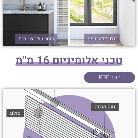
חלון ללא תריס
רוחב שלב 16 מ"מ
טכני אלומיניום 16 מ"מ
הורד PDF