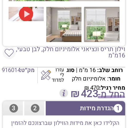
וילון תריס ונציאני אלומיניום חלק, לבן טבעי,
16מ"מ
רוחב שלב:
16 מ"מ |
סוג
עזרו
מק״ט:
916014
לי
חומר
: אלומיניום חלק
למדוד
מחיר רגיל:
470
₪
₪
423
החל מ-
1
הגדרת מידות
2
3
הקלידו כאן את מידות הווילון שברצונכם להזמין