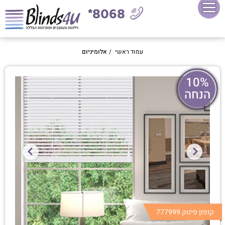
8068*
עמוד ראשי
/
אלומיניום
10%
הנחה
קופון פינוק 777999