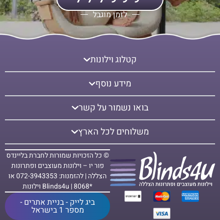
לזמן מוגבל
קטלוג וילונות
מידע נוסף
בואו נשמור על קשר
משלוחים לכל הארץ
© כל הזכויות שמורות לחברת בליינדס
פור יו – וילונות מעוצבים ופתרונות
הצללה | להזמנות: 072-3943353 או
*8068 | Blinds4u וילונות
ביג לייק - בניית אתרים -
מספר 1 בישראל