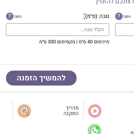
רצונכם להזמין
?
גובה: (ס״מ)
?
הסבר
הסבר
מינימום 40 ס״מ | מקסימום 300 ס״מ
להמשיך הזמנה
מדריך
התקנה
פ