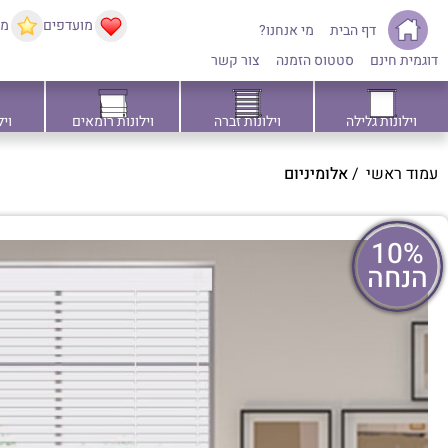
מועדפים
ממ
דף הבית
מי אנחנו?
דוגמית חינם
סטטוס הזמנה
צור קשר
וילונות גלילה
וילונות זברה
וילונות רומאים
ויל
עמוד ראשי
/
אלומיניום
10%
הנחה