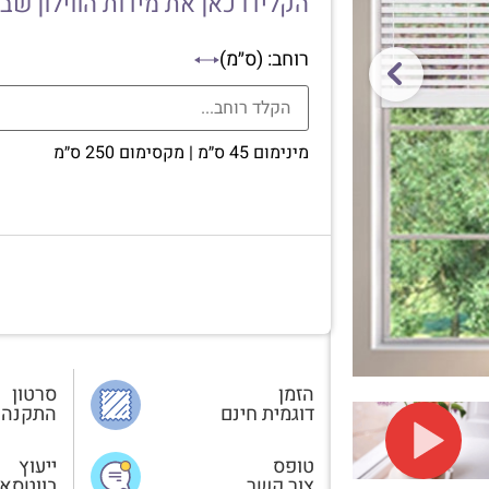
הקלידו כאן את מידות הווילון שב
רוחב: (ס״מ)
מינימום 45 ס״מ | מקסימום 250 ס״מ
הזמן
סרטון
דוגמית חינם
התקנה
טופס
ייעוץ
צור קשר
בווטסא