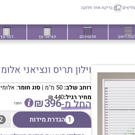
ליצים
בדיקת אזור חלוקה
ונות דואט
אלומיניום
ונציאני עץ
דמוי עץ
וילון תריס ונציאני אלומיניו
רוחב שלב:
50 מ"מ |
סוג חומר
: אלומי
מחיר רגיל:
440
₪
₪
396
החל מ-
הסבר
1
הגדרת מידות
2