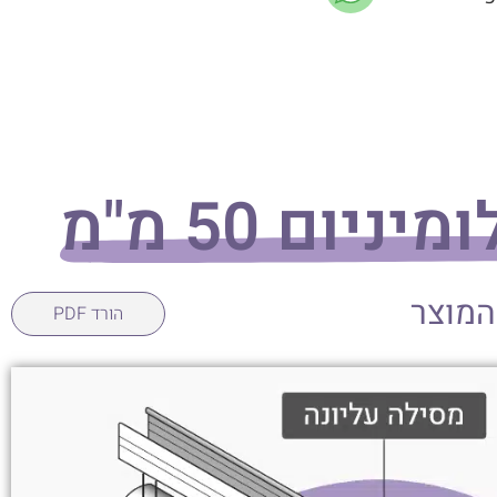
ניום 50 מ"מ
המוצר
הורד PDF