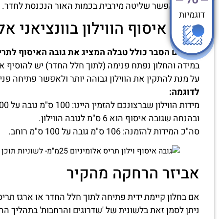
מה שמאפשר שליטה מירבית בכמות האור הנכנסת לחדר.
דוגמיות
גובה איסוף הווילון בוונציאני אלומיני
לפניכם הסבר כולל טבלה המציג את גובה האיסוף לתריסי
במידה והחלון נפתח פנימה (לתוך חלל החדר) יש להוסיף את
על מנת להתקין את הווילון גבוהה יותר ולאפשר פתיחה פני
לדוגמה:
מידות הווילון שברצונכם להזמין היינו: 100 ס"מ גובה על 100 ס"מ רוחב
ובהנחה שגובה איסוף הוא 6 ס"מ לגובה הווילון.
סה"כ המידות להזמנה: 106 ס"מ גובה על 100 ס"מ רוחב.
אביזר הרחקה מהקיר
אם בחלון קיימת ידית פתיחה לתוך חלל החדר או ארגז תריס
ניתן לסמן זאת בלשונית של 'שדרוגים והרחבות' בתהליך ההז