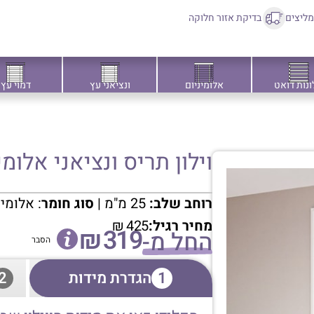
ליצים
בדיקת אזור חלוקה
ונות דואט
אלומיניום
ונציאני עץ
דמוי עץ
וילון תריס ונציאני אלומיניו
רוחב שלב:
25 מ"מ |
סוג חומר
: אלומי
מחיר רגיל:
425
₪
₪
319
החל מ-
הסבר
1
הגדרת מידות
2