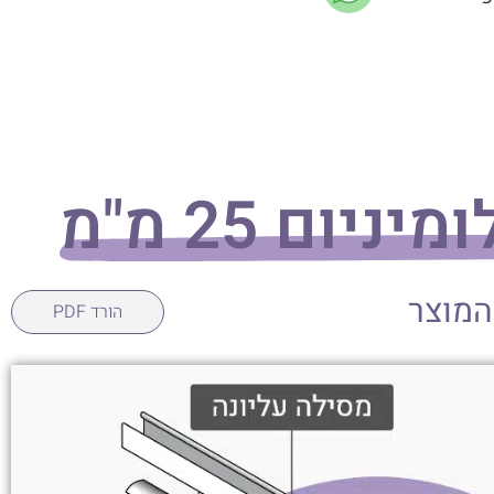
ניום 25 מ"מ
המוצר
הורד PDF