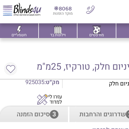
8068❋
מוקד הזמנות
מודפסים
וילונות בד
חשמליים
ם חלק, טורקיז, 25מ"מ
מק״ט:
925035
ניום חלק
עזרו לי
למדוד
שדרוגים והרחבות
3
סיכום הזמנה