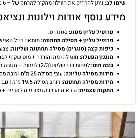
שימו לב:
ניתן להרחיק את הווילון מהקיר למרחק של – 6 ס"מ עד 10 ס"מ באמצעות האביזר.
מידע נוסף אודות וילונות ונציאנ
פרופיל עליון מסוג:
סטנדרט.
פרופיל עליון + מסילה תחתונה:
מותאם ככל האפשר 
כיפות קצה (סוגרים) מסילה תחתונה ועליונה:
צבע 
מנגנון הפעלה:
חוט להרמה והורדה + מוט שקוף לסב
גובה חוט:
לפחות שני שליש (2/3) לפחות – מגובה הווילון שיוזמן.
מידות מסילה עליונה:
עובי מסילה 25 מ"מ | גובה מסילה 24 מ"מ | רוחב מסילה בהתאם למידת הווילון.
מידות מסילה תחתונה:
רוחב מסילה 19.5 מ"מ | גובה מסילה 10 מ"מ.
התקנה עצמית:
הוראות הרכבה מצורפות לאריזה + ס