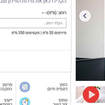
הקלידו כאן את מידות הווילון שב
רוחב: (ס״מ)
מינימום 20 ס״מ | מקסימום 250 ס״מ
הזמן
סרטון
דוגמית חינם
התקנה
טופס
ייעוץ
צור קשר
בווטסא