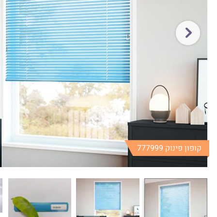
קופון פינוק 777999