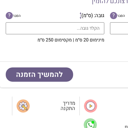
רצונכם להזמין
?
גובה: (ס״מ)
?
הסבר
הסבר
מינימום 20 ס״מ | מקסימום 250 ס״מ
להמשיך הזמנה
מדריך
התקנה
פ