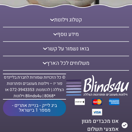
קטלוג וילונות
מידע נוסף
בואו נשמור על קשר
משלוחים לכל הארץ
© כל הזכויות שמורות לחברת בליינדס
פור יו – וילונות מעוצבים ופתרונות
הצללה | להזמנות: 072-3943353 או
*8068 | Blinds4u וילונות
ביג לייק - בניית אתרים -
מספר 1 בישראל
אנו מכבדים מגוון
אמצעי תשלום