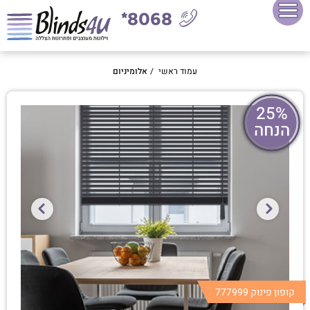
8068*
עמוד ראשי
/
אלומיניום
25%
הנחה
קופון פינוק 777999