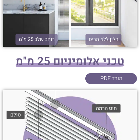
חלון ללא תריס
רוחב שלב 25 מ"מ
טכני אלומיניום 25 מ"מ
הורד PDF