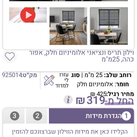
וילון תריס ונציאני אלומיניום חלק, אפור
כהה, 25מ"מ
רוחב שלב:
25 מ"מ |
סוג
עזרו
מק״ט:
925014
לי
חומר
: אלומיניום חלק
למדוד
מחיר רגיל:
425
₪
₪
319
החל מ-
1
הגדרת מידות
2
3
הקלידו כאן את מידות הווילון שברצונכם להזמין