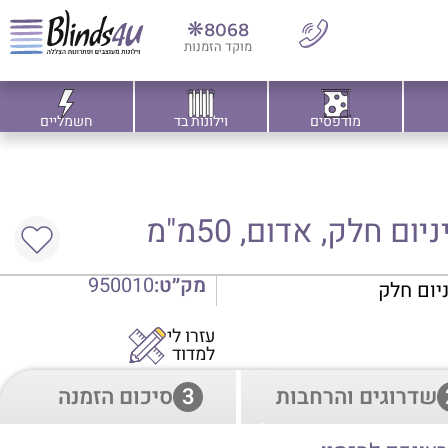
8068❋
מוקד הזמנות
מודפסים
וילונות בד
חשמליים
ם חלק, אדום, 50מ"מ
מק״ט:
950010
ניום חלק
עזרו לי
למדוד
שדרוגים והרחבות
3
סיכום הזמנה