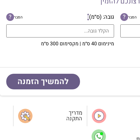
רצונכם להזמין
?
גובה: (ס״מ)
?
הסבר
הסבר
מינימום 40 ס״מ | מקסימום 300 ס״מ
להמשיך הזמנה
מדריך
התקנה
פ