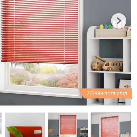
קופון פינוק 777999