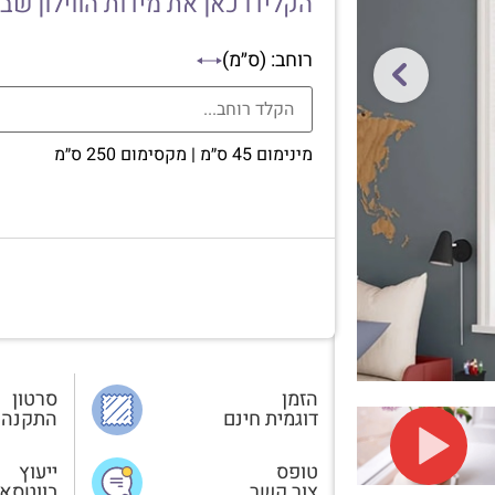
הקלידו כאן את מידות הווילון שב
רוחב: (ס״מ)
מינימום 45 ס״מ | מקסימום 250 ס״מ
הזמן
סרטון
דוגמית חינם
התקנה
טופס
ייעוץ
צור קשר
בווטסא