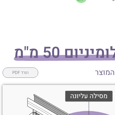
ניום 50 מ"מ
המוצר
הורד PDF