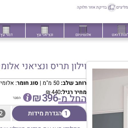
ליצים
בדיקת אזור חלוקה
ונות דואט
אלומיניום
ונציאני עץ
דמוי עץ
וילון תריס ונציאני אלומיניו
רוחב שלב:
50 מ"מ |
סוג חומר
: אלומי
מחיר רגיל:
440
₪
₪
396
החל מ-
הסבר
1
הגדרת מידות
2