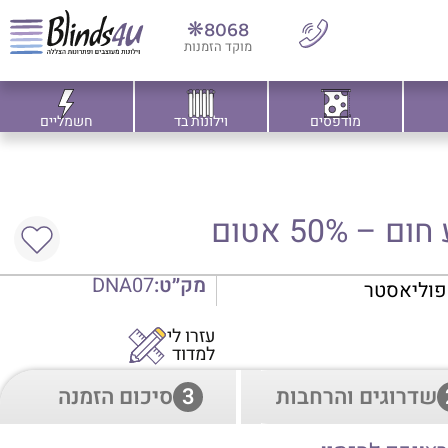
8068❋
מוקד הזמנות
מודפסים
וילונות בד
חשמליים
 50% אטום
מק״ט:
DNA07
עזרו לי
למדוד
שדרוגים והרחבות
3
סיכום הזמנה