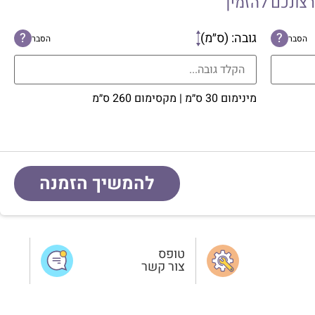
רצונכם להזמין
?
גובה: (ס״מ)
?
הסבר
הסבר
מינימום 30 ס״מ | מקסימום 260 ס״מ
להמשיך הזמנה
טופס
צור קשר