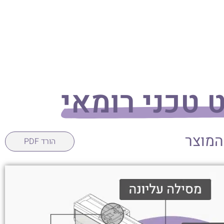
 טכני רומאי
המוצר
הורד PDF