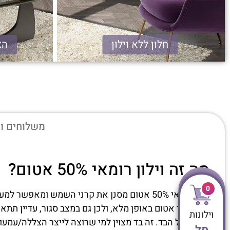
חלון ללא וילון
הצלל
רומאי 50% אטום
משלוחים וא
מה זה וילון רומאי 50% אטום?
0
וילון רומאי 50% אטום מסנן את קרני השמש ומאפשר למעט אור לעבור דרך הבד,
זה לא בד אטום באופן מלא, ולכן גם במצב סגור, עדיין ת
וילונות
ישירה על הבד. זה בד מצוין למי שרוצה לייצר הצללה/עמע
סל