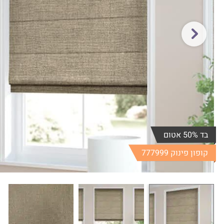
בד 50% אטום
קופון פינוק 777999