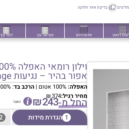
ליצים
בדיקת אזור חלוקה
ונות דואט
אלומיניום
ונציאני עץ
דמוי עץ
אפור בהיר – נגיעות Melange
האפלה:
100% אטום |
הרכב בד
: 100% פוליאסטר
מחיר רגיל:
374
₪
₪
243
החל מ-
הסבר
1
הגדרת מידות
2