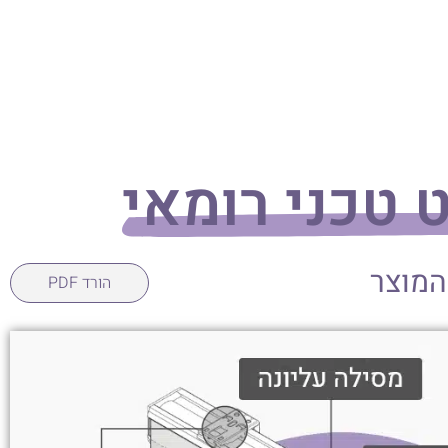
 טכני רומאי
המוצר
הורד PDF