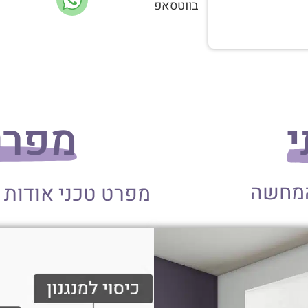
בווטסאפ
י
מפרט
המחשה
מפרט טכני אודות 