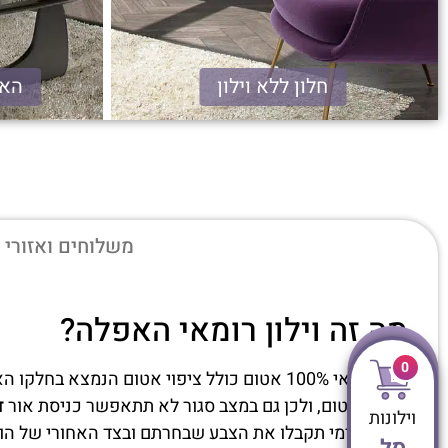
חלון ללא וילון
האפלה 
רומאי 100% אטום
משלוחים ואזורי 
מה זה וילון רומאי האפלה?
0
וילון רומאי 100% אטום כולל ציפוי אטום הנמצא בחלקו האחורי של הווילון ובכך הופך את פנים החדר לחשוך,
זהו בד אטום, ולכן גם במצב סגור לא תתאפשר כניסת אור
ד
וילונות
בצד הקדמי תקבלו את הצבע שבחרתם ובצד האחורי של הוויל
סל