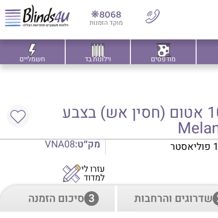
8068❋
מוקד הזמנות
מודפסים
וילונות בד
חשמליים
וילון רומאי האפלה 100% אטום (חסין אש) בצבע
מק״ט:
VNA08
עזרו לי
למדוד
שדרוגים והרחבות
3
סיכום הזמנה