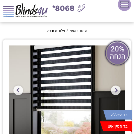
8068*
עמוד ראשי
/
וילונות זברה
20%
הנחה
בד הצללה
בד חסין אש