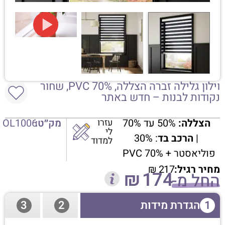
וילון גלילה זברה הצללה, 70% PVC, שחור
נקודות לבנות – חדש באתר
הצללה:
50% עד 70%
עזרו
מק״ט:
OL1006
לי
|
הרכב בד
: 30%
למדוד
פוליאסטר + PVC 70%
מחיר רגיל:
217
₪
₪
174
החל מ-
1
הגדרת מידות
2
3