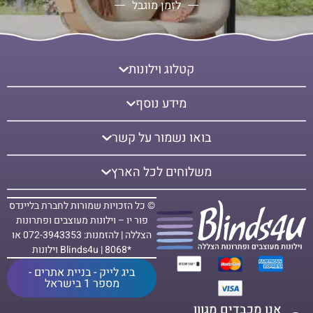
לזמן מוגבל
קטלוג וילונות
מידע נוסף
בואו נשמור על קשר
משלוחים לכל הארץ
© כל הזכויות שמורות לחברת בליינדס
פור יו – וילונות מעוצבים ופתרונות
הצללה | להזמנות: 072-3943353 או
*8068 | Blinds4u וילונות
ביג לייק - בניית אתרים -
מספר 1 בישראל
אנו מכבדים מגוון