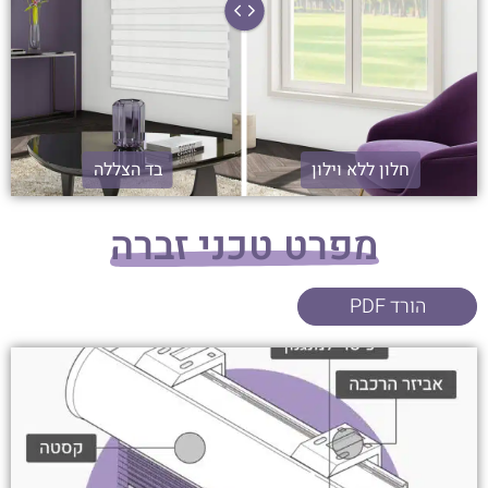
חלון ללא וילון
בד הצללה
מפרט טכני זברה
הורד PDF