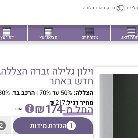
ליצים
בדיקת אזור חלוקה
ונות דואט
אלומיניום
ונציאני עץ
דמוי עץ
חדש באתר
הצללה:
50% עד 70% |
הרכב בד
: 30% פוליאסטר + PVC 70%
מחיר רגיל:
217
₪
₪
174
החל מ-
הסבר
1
הגדרת מידות
2