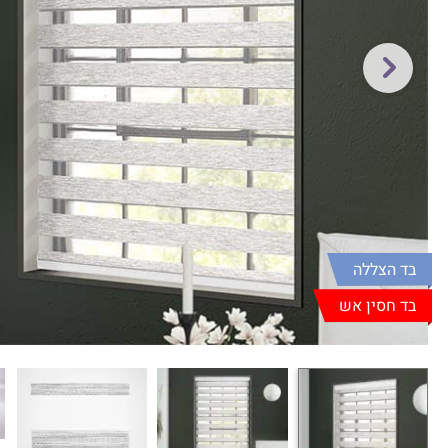
בד הצללה
בד חסין אש