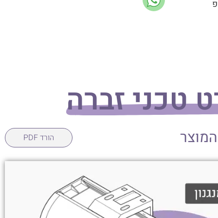
פ
 טכני זברה
המוצר
הורד PDF