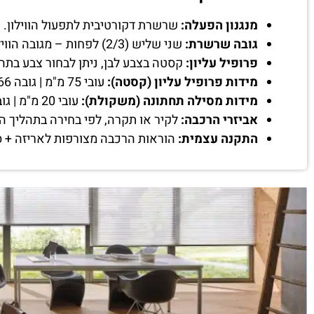
מנגנון הפעלה:
שרשרת דקורטיבית לתפעול הווילון.
גובה שרשרת:
שני שליש (2/3) לפחות – מגובה הווילון שיוזמן.
פרופיל עליון:
קסטה בצבע לבן, ניתן לבחור צבע בתה
מידות פרופיל עליון (קסטה):
עובי 75 מ"מ | גובה 66 מ"מ, קוטר צינור 38 מ"מ.
מידות מסילה תחתונה (משקולת):
עובי 20 מ"מ | גובה 44 מ"מ
אביזרי הרכבה:
לקיר או תקרה, לפי בחירה בתהליך ה
התקנה עצמית:
הוראות הרכבה מצורפות לאריזה + ס