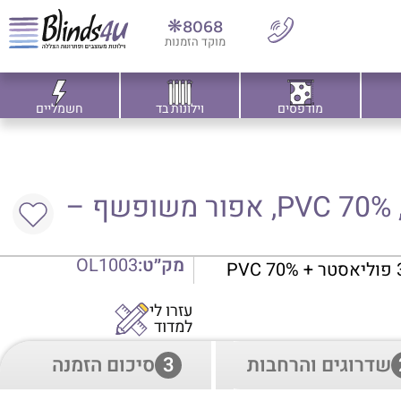
8068❋
מוקד הזמנות
מודפסים
וילונות בד
חשמליים
וילון גלילה זברה הצללה, 70% PVC, אפור משופשף –
מק״ט:
OL1003
עזרו לי
למדוד
שדרוגים והרחבות
3
סיכום הזמנה