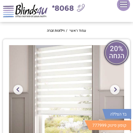
8068*
עמוד ראשי
/
וילונות זברה
20%
הנחה
בד הצללה
קופון פינוק 777999