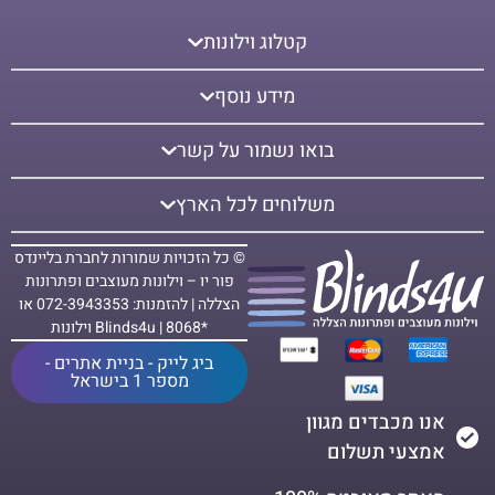
קטלוג וילונות
מידע נוסף
בואו נשמור על קשר
משלוחים לכל הארץ
© כל הזכויות שמורות לחברת בליינדס
פור יו – וילונות מעוצבים ופתרונות
הצללה | להזמנות: 072-3943353 או
*8068 | Blinds4u וילונות
ביג לייק - בניית אתרים -
מספר 1 בישראל
אנו מכבדים מגוון
אמצעי תשלום