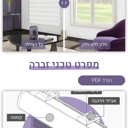
חלון ללא וילון
בד הצללה
מפרט טכני זברה
הורד PDF