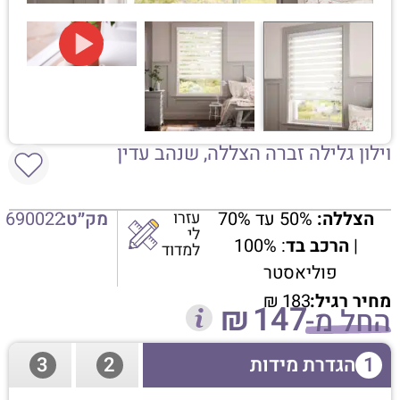
וילון גלילה זברה הצללה, שנהב עדין
הצללה:
50% עד 70%
עזרו
מק״ט:
690022
לי
|
הרכב בד
: 100%
למדוד
פוליאסטר
מחיר רגיל:
183
₪
₪
147
החל מ-
1
הגדרת מידות
2
3