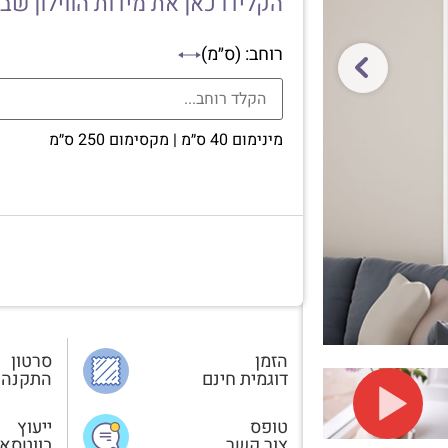
הקלידו כאן את מידות הווילון שב
רוחב: (ס״מ)
מינימום 40 ס״מ | מקסימום 250 ס״מ
הזמן
סרטון
דוגמית חינם
התקנה
טופס
ייעוץ
צור קשר
בווטסא