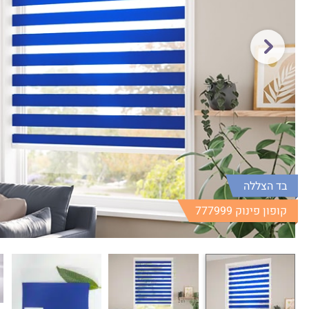
בד הצללה
קופון פינוק 777999