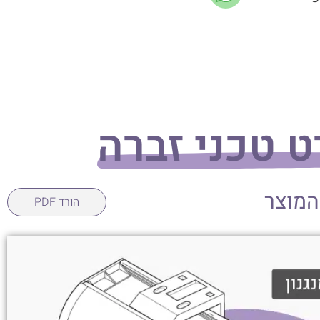
 טכני זברה
המוצר
הורד PDF