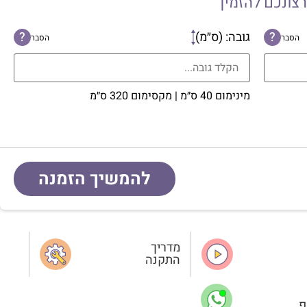
רצונכם להזמין
?
גובה: (ס״מ)
?
הסבר
הסבר
מינימום 40 ס״מ | מקסימום 320 ס״מ
להמשיך הזמנה
מדריך
התקנה
פ