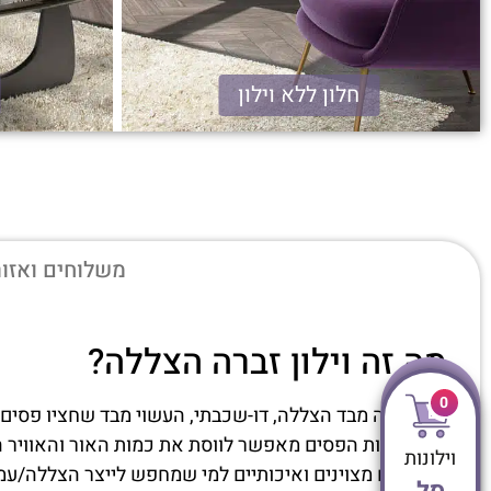
חלון ללא וילון
זברה הצללה
משלוחים ואזור
מה זה וילון זברה הצללה?
0
וילון זברה מבד הצללה, דו-שכבתי, העשוי מבד שחציו פסים
שינוי זוויות הפסים מאפשר לווסת את כמות האור והאוויר 
וילונות
אלו בדים מצוינים ואיכותיים למי שמחפש לייצר הצללה/עמ
סל