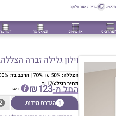
ליצים
בדיקת אזור חלוקה
ונות דואט
אלומיניום
ונציאני עץ
דמוי עץ
וילון גלילה זברה הצללה
הצללה:
50% עד 70% |
הרכב בד
: 100% פוליאסטר
מחיר רגיל:
176
₪
₪
123
החל מ-
הסבר
1
הגדרת מידות
2