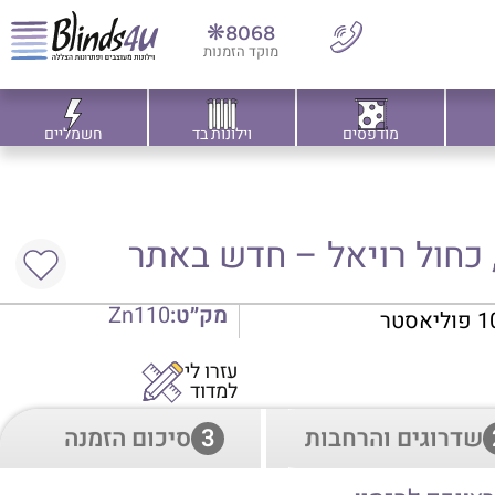
8068❋
מוקד הזמנות
מודפסים
וילונות בד
חשמליים
, כחול רויאל – חדש באתר
מק״ט:
Zn110
עזרו לי
למדוד
שדרוגים והרחבות
3
סיכום הזמנה