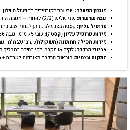
מנגנון הפעלה:
שרשרת דקורטיבית לתפעול הווילון.
גובה שרשרת:
שני שליש (2/3) לפחות – מגובה הווילון שיוזמן.
פרופיל עליון:
קסטה בצבע לבן, ניתן לבחור צבע בתה
מידות פרופיל עליון (קסטה):
עובי 75 מ"מ | גובה 66 מ"מ, קוטר צינור 38 מ"מ.
מידות מסילה תחתונה (משקולת):
עובי 20 מ"מ | גובה 44 מ"מ
אביזרי הרכבה:
לקיר או תקרה, לפי בחירה בתהליך ה
התקנה עצמית:
הוראות הרכבה מצורפות לאריזה + ס