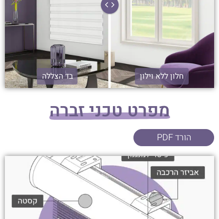
חלון ללא וילון
בד הצללה
מפרט טכני זברה
הורד PDF