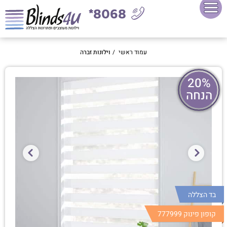
8068*
עמוד ראשי
/
וילונות זברה
20%
הנחה
בד הצללה
קופון פינוק 777999