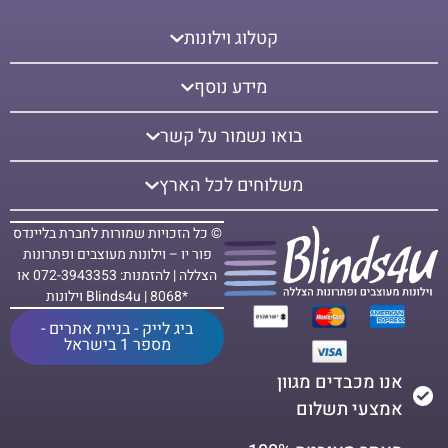
קטלוג וילונות
מידע נוסף
בואו נשמור על קשר
משלוחים לכל הארץ
© כל הזכויות שמורות לחברת בליינדס
פור יו – וילונות מעוצבים ופתרונות
הצללה | להזמנות: 072-3943353 או
*8068 | Blinds4u וילונות
ביג לייק - בניית אתרים -
מספר 1 בישראל
אנו מכבדים מגוון
אמצעי תשלום