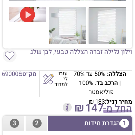
וילון גלילה זברה הצללה טבעי, לבן שלג
הצללה:
50% עד 70%
עזרו
מק״ט:
690008
לי
|
הרכב בד
: 100%
למדוד
פוליאסטר
מחיר רגיל:
183
₪
₪
147
החל מ-
1
הגדרת מידות
2
3