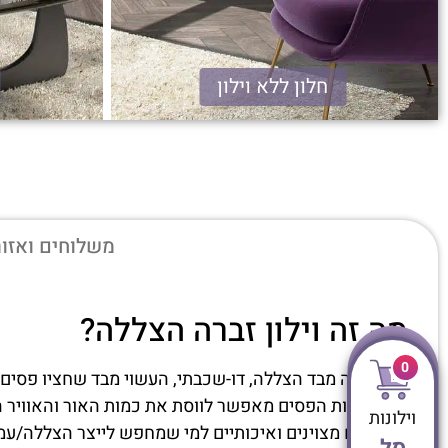
חלון ללא וילון
זברה הצללה
משלוחים ואזור
מה זה וילון זברה הצללה?
0
וילון זברה מבד הצללה, דו-שכבתי, העשוי מבד שחציו פסים
שינוי זוויות הפסים מאפשר לווסת את כמות האור והאוויר 
וילונות
אלו בדים מצוינים ואיכותיים למי שמחפש לייצר הצללה/עמ
סל