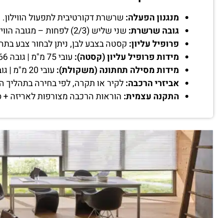
מנגנון הפעלה:
שרשרת דקורטיבית לתפעול הווילון.
גובה שרשרת:
שני שליש (2/3) לפחות – מגובה הווילון שיוזמן.
פרופיל עליון:
קסטה בצבע לבן, ניתן לבחור צבע בתה
מידות פרופיל עליון (קסטה):
עובי 75 מ"מ | גובה 66 מ"מ, קוטר צינור 38 מ"מ.
מידות מסילה תחתונה (משקולת):
עובי 20 מ"מ | גובה 44 מ"מ
אביזרי הרכבה:
לקיר או תקרה, לפי בחירה בתהליך ה
התקנה עצמית:
הוראות הרכבה מצורפות לאריזה + ס