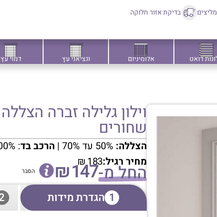
ליצים
בדיקת אזור חלוקה
ונות דואט
אלומיניום
ונציאני עץ
דמוי עץ
וילון גלילה זברה הצללה
שחורים
הצללה:
50% עד 70% |
הרכב בד
: 100% פוליאסטר
מחיר רגיל:
183
₪
₪
147
החל מ-
הסבר
1
הגדרת מידות
2