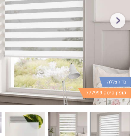
בד הצללה
קופון פינוק 777999