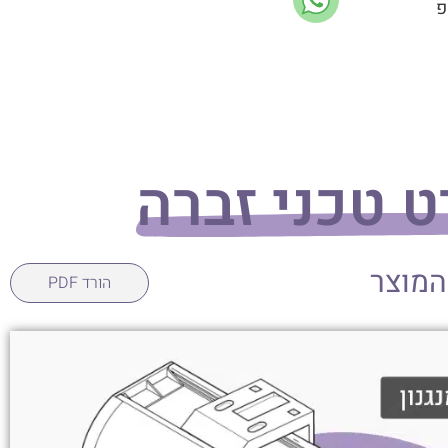
פ
 טכני זברה
המוצר
הורד PDF