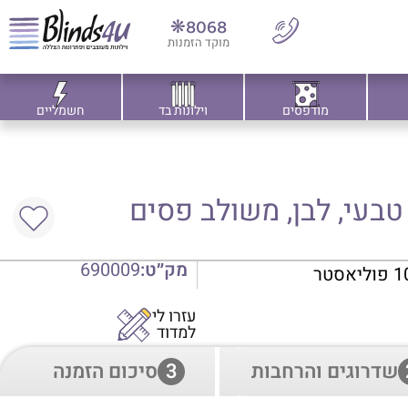
8068❋
מוקד הזמנות
מודפסים
וילונות בד
חשמליים
 טבעי, לבן, משולב פסים
מק״ט:
690009
עזרו לי
למדוד
שדרוגים והרחבות
3
סיכום הזמנה