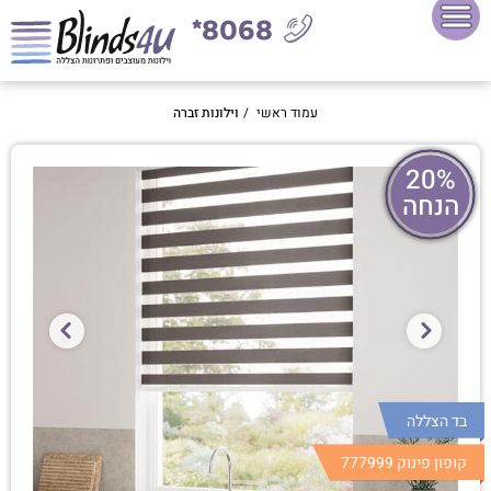
8068*
עמוד ראשי
/
וילונות זברה
20%
הנחה
בד הצללה
קופון פינוק 777999