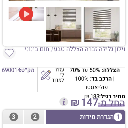
וילון גלילה זברה הצללה טבעי, חום בינוני
הצללה:
50% עד 70%
עזרו
מק״ט:
690014
לי
|
הרכב בד
: 100%
למדוד
פוליאסטר
מחיר רגיל:
183
₪
₪
147
החל מ-
1
הגדרת מידות
2
3