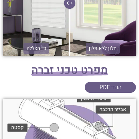
חלון ללא וילון
בד הצללה
מפרט טכני זברה
הורד PDF