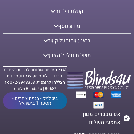
קטלוג וילונות
מידע נוסף
בואו נשמור על קשר
משלוחים לכל הארץ
© כל הזכויות שמורות לחברת בליינדס
פור יו – וילונות מעוצבים ופתרונות
הצללה | להזמנות: 072-3943353 או
*8068 | Blinds4u וילונות
ביג לייק - בניית אתרים -
מספר 1 בישראל
אנו מכבדים מגוון
אמצעי תשלום