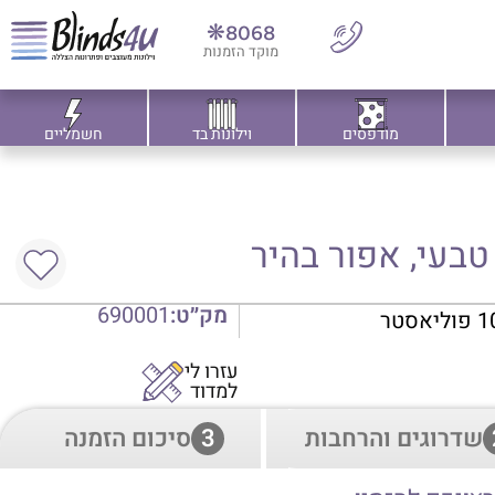
8068❋
מוקד הזמנות
מודפסים
וילונות בד
חשמליים
 טבעי, אפור בהיר
מק״ט:
690001
עזרו לי
למדוד
שדרוגים והרחבות
3
סיכום הזמנה