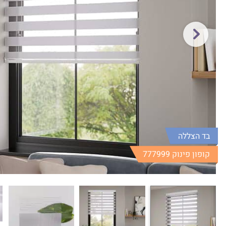
בד הצללה
קופון פינוק 777999