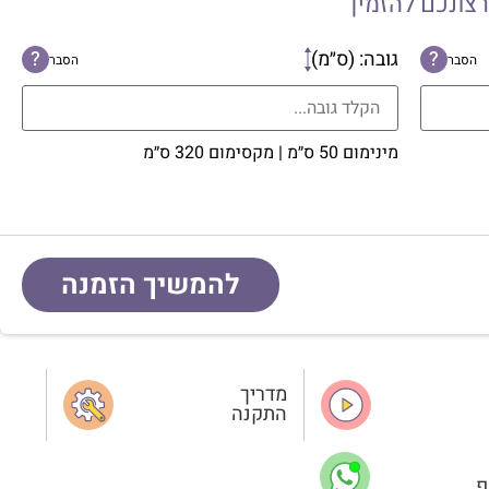
רצונכם להזמין
?
גובה: (ס״מ)
?
הסבר
הסבר
מינימום 50 ס״מ | מקסימום 320 ס״מ
להמשיך הזמנה
מדריך
התקנה
פ