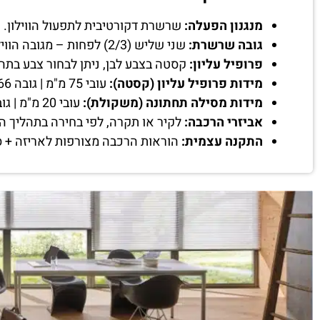
מנגנון הפעלה:
שרשרת דקורטיבית לתפעול הווילון.
גובה שרשרת:
שני שליש (2/3) לפחות – מגובה הווילון שיוזמן.
פרופיל עליון:
קסטה בצבע לבן, ניתן לבחור צבע בתה
מידות פרופיל עליון (קסטה):
עובי 75 מ"מ | גובה 66 מ"מ, קוטר צינור 38 מ"מ.
מידות מסילה תחתונה (משקולת):
עובי 20 מ"מ | גובה 44 מ"מ
אביזרי הרכבה:
לקיר או תקרה, לפי בחירה בתהליך ה
התקנה עצמית:
הוראות הרכבה מצורפות לאריזה + ס