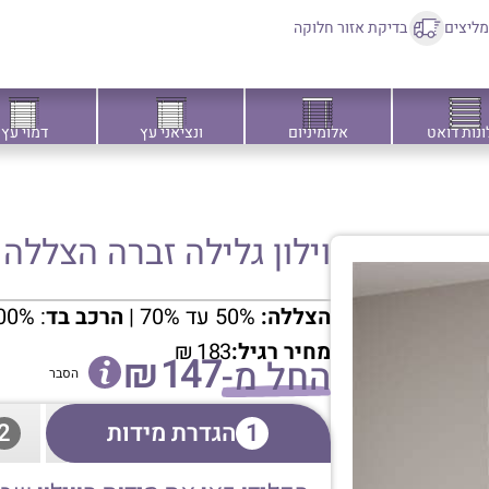
ליצים
בדיקת אזור חלוקה
ונות דואט
אלומיניום
ונציאני עץ
דמוי עץ
וילון גלילה זברה הצללה
הצללה:
50% עד 70% |
הרכב בד
: 100% פוליאסטר
מחיר רגיל:
183
₪
₪
147
החל מ-
הסבר
1
הגדרת מידות
2