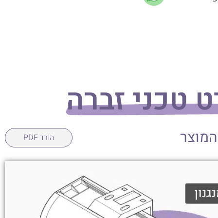
 טכני זברה
המוצר
הורד PDF