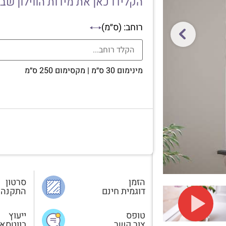
הקלידו כאן את מידות הווילון שב
רוחב: (ס״מ)
מינימום 30 ס״מ | מקסימום 250 ס״מ
הזמן
סרטון
דוגמית חינם
התקנה
טופס
ייעוץ
צור קשר
בווטסא