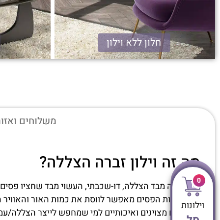
חלון ללא וילון
זברה הצללה
משלוחים ואזור
מה זה וילון זברה הצללה?
0
וילון זברה מבד הצללה, דו-שכבתי, העשוי מבד שחציו פסים
שינוי זוויות הפסים מאפשר לווסת את כמות האור והאוויר 
וילונות
אלו בדים מצוינים ואיכותיים למי שמחפש לייצר הצללה/עמ
סל