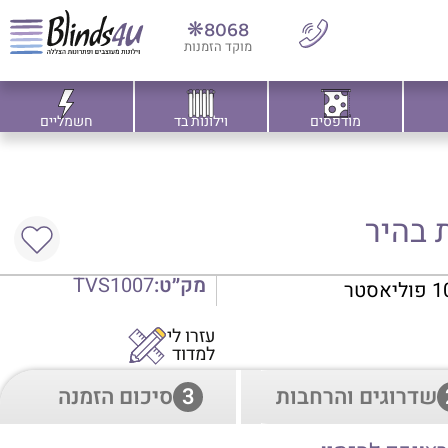
8068❋
מוקד הזמנות
מודפסים
וילונות בד
חשמליים
ת בהיר
מק״ט:
TVS1007
עזרו לי
למדוד
שדרוגים והרחבות
3
סיכום הזמנה