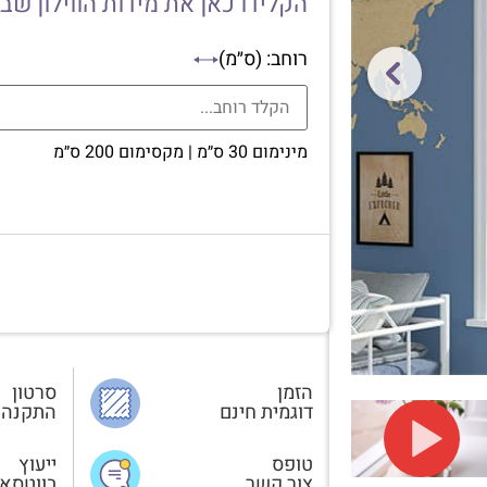
הקלידו כאן את מידות הווילון שב
רוחב: (ס״מ)
מינימום 30 ס״מ | מקסימום 200 ס״מ
הזמן
סרטון
דוגמית חינם
התקנה
טופס
ייעוץ
צור קשר
בווטסא