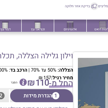
ליצים
בדיקת אזור חלוקה
ונות דואט
אלומיניום
ונציאני עץ
דמוי עץ
וילון גלילה הצללה, תכל
הצללה:
50% עד 70% |
הרכב בד
: 100% פוליאסטר
מחיר רגיל:
157
₪
₪
110
החל מ-
הסבר
1
הגדרת מידות
2