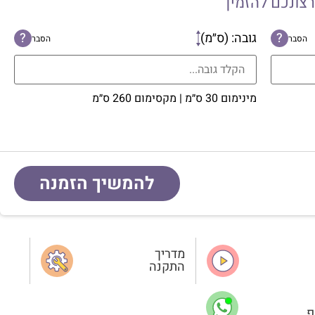
רצונכם להזמין
?
גובה: (ס״מ)
?
הסבר
הסבר
מינימום 30 ס״מ | מקסימום 260 ס״מ
להמשיך הזמנה
מדריך
התקנה
פ