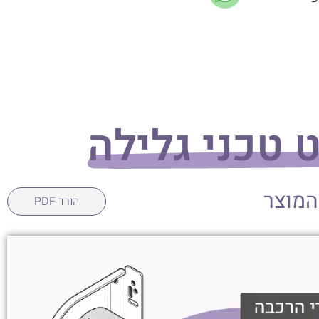
 טכני גלילה
המוצר
הורד PDF