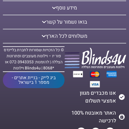
מידע נוסף
בואו נשמור על קשר
משלוחים לכל הארץ
© כל הזכויות שמורות לחברת בליינדס
פור יו – וילונות מעוצבים ופתרונות
הצללה | להזמנות: 072-3943353 או
*8068 | Blinds4u וילונות
ביג לייק - בניית אתרים -
מספר 1 בישראל
אנו מכבדים מגוון
אמצעי תשלום
האתר מאובטח 100%
לרכישה