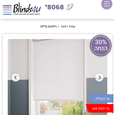
8068*
עמוד ראשי
/
וילונות גלילה
30%
הנחה
בד הצללה
בד חסין אש