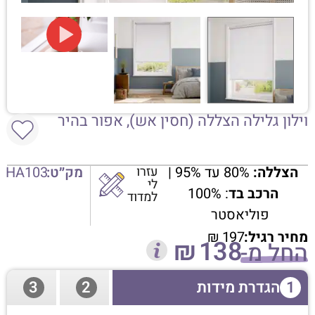
וילון גלילה הצללה (חסין אש), אפור בהיר
הצללה:
80% עד 95% |
עזרו
מק״ט:
HA103
לי
הרכב בד
: 100%
למדוד
פוליאסטר
מחיר רגיל:
197
₪
₪
138
החל מ-
1
הגדרת מידות
2
3