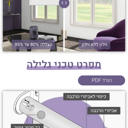
חלון ללא וילון
הצללה 80% עד 95%
מפרט טכני גלילה
הורד PDF