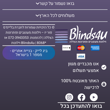
בואו נשמור על קשר
משלוחים לכל הארץ
© כל הזכויות שמורות לחברת בליינדס
פור יו – וילונות מעוצבים ופתרונות
הצללה | להזמנות: 072-3943353 או
*8068 | Blinds4u וילונות
ביג לייק - בניית אתרים -
מספר 1 בישראל
אנו מכבדים מגוון
אמצעי תשלום
האתר מאובטח 100%
לרכישה
בואו להתעדכן בכל