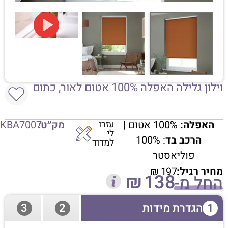
וילון גלילה האפלה 100% אטום לאור, כתום
האפלה:
100% אטום |
עזרו
מק״ט:
KBA7007
לי
הרכב בד
: 100%
למדוד
פוליאסטר
מחיר רגיל:
197
₪
₪
138
החל מ-
1
הגדרת מידות
2
3