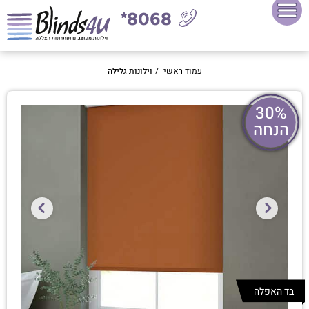
8068*
עמוד ראשי
/
וילונות גלילה
30%
הנחה
בד האפלה