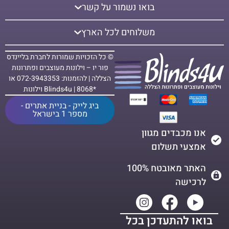
בואו נשמור על קשר
משלוחים לכל הארץ
© כל הזכויות שמורות לחברת בליינדס
פור יו – וילונות מעוצבים ופתרונות
הצללה | להזמנות: 072-3943353 או
*8068 | Blinds4u וילונות
ביג לייק - בניית אתרים -
מספר 1 בישראל
אנו מכבדים מגוון
אמצעי תשלום
האתר מאובטח 100%
לרכישה
בואו להתעדכן בכל