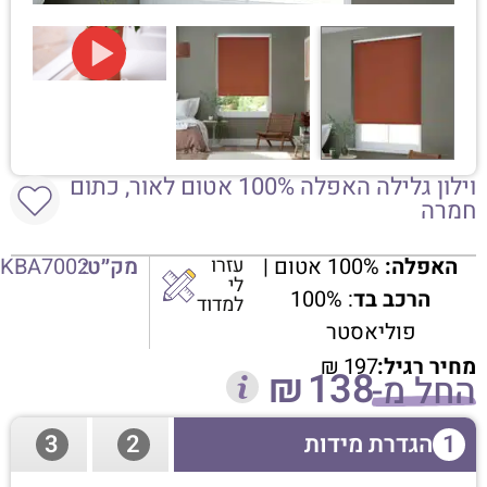
וילון גלילה האפלה 100% אטום לאור, כתום
חמרה
האפלה:
100% אטום |
עזרו
מק״ט:
KBA7002
לי
הרכב בד
: 100%
למדוד
פוליאסטר
מחיר רגיל:
197
₪
₪
138
החל מ-
1
הגדרת מידות
2
3