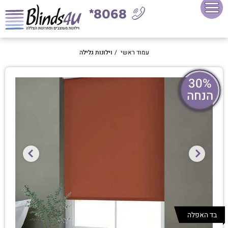
8068*
עמוד ראשי
/
וילונות גלילה
30%
הנחה
בד האפלה