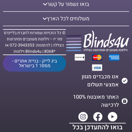
בואו נשמור על קשר
משלוחים לכל הארץ
© כל הזכויות שמורות לחברת בליינדס
פור יו – וילונות מעוצבים ופתרונות
הצללה | להזמנות: 072-3943353 או
*8068 | Blinds4u וילונות
ביג לייק - בניית אתרים -
מספר 1 בישראל
אנו מכבדים מגוון
אמצעי תשלום
האתר מאובטח 100%
לרכישה
בואו להתעדכן בכל