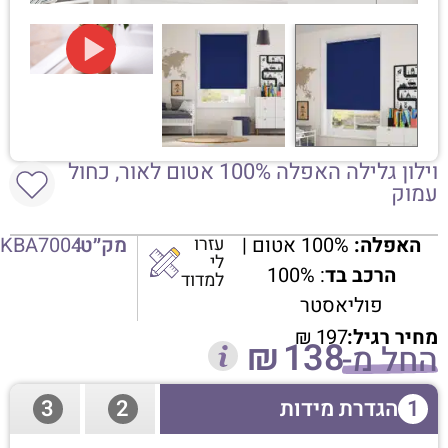
וילון גלילה האפלה 100% אטום לאור, כחול
עמוק
האפלה:
100% אטום |
עזרו
מק״ט:
KBA7004
לי
הרכב בד
: 100%
למדוד
פוליאסטר
מחיר רגיל:
197
₪
₪
138
החל מ-
1
הגדרת מידות
2
3