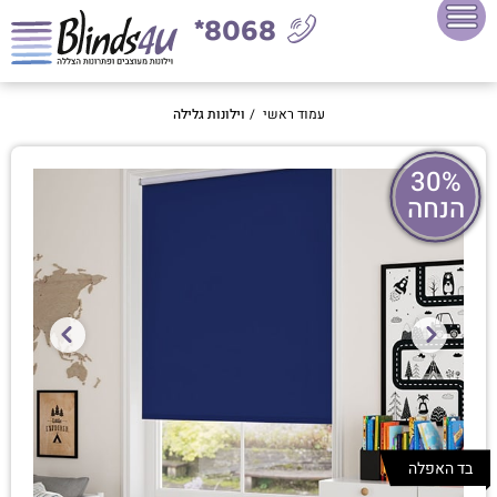
8068*
עמוד ראשי
/
וילונות גלילה
30%
הנחה
בד האפלה