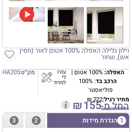
וילון גלילה האפלה 100% אטום לאור (חסין
אש), שחור
האפלה:
100% אטום |
עזרו
מק״ט:
HA205
לי
הרכב בד
: 100%
למדוד
פוליאסטר
מחיר רגיל:
222
₪
₪
155
החל מ-
1
הגדרת מידות
2
3