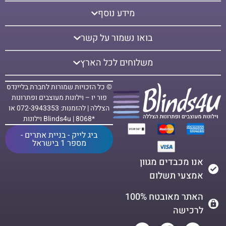
מידע נוסף
בואו נשמור על קשר
משלוחים לכל הארץ
© כל הזכויות שמורות לחברת בליינדס
פור יו – וילונות מעוצבים ופתרונות
הצללה | להזמנות: 072-3943353 או
*8068 | Blinds4u וילונות
ביג לייק - בניית אתרים -
מספר 1 בישראל
אנו מכבדים מגוון
אמצעי תשלום
האתר מאובטח 100%
לרכישה