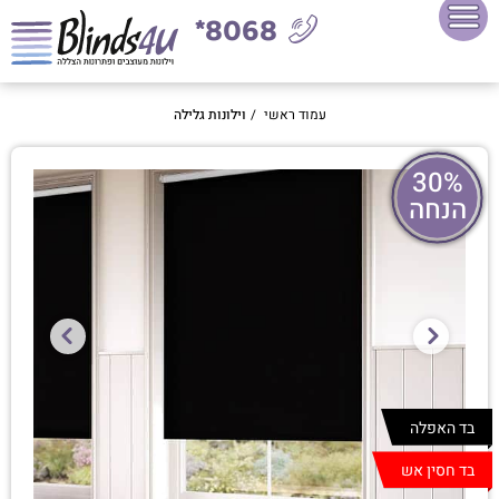
8068*
עמוד ראשי
/
וילונות גלילה
30%
הנחה
בד האפלה
בד חסין אש