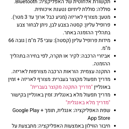
תקשורת אלחוטית של האפליקציה: Bluetooth.
סוללה: סוללת ליתיום נטענת איכותית.
מטען: מצורף לאריזה (מגיע כבל ארוך עד 3 מטר).
פרופיל עליון: קסטה בצבע לבן, ניתן לבחור צבע
בתהליך ההזמנה באתר.
מידות פרופיל עליון (קסטה): עובי 75 מ"מ | גובה 66
מ"מ.
אביזרי הרכבה: לקיר או תקרה, לפי בחירה בתהליך
ההזמנה.
התקנה עצמית: הוראות הרכבה מצורפות לאריזה.
מדריך תפעול מקוצר בעברית: מצורף לאריזה + זמין
באונליין
"מדריך התקנה מקוצר בעברית"
מדריך תפעול מלא באנגלית: זמין באונליין בקישור
"מדריך מלא באנגלית"
שפת האפליקציה: אנגלית, תומך Google Play +
App Store
חיבור הווילון באמצעות האפליקציה: מתבצעת על