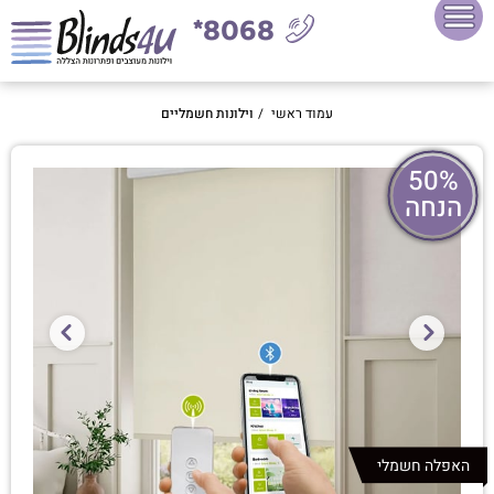
8068*
עמוד ראשי
/
וילונות חשמליים
50%
הנחה
האפלה חשמלי