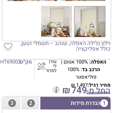
וילון גלילה האפלה, שנהב – חשמלי נטען,
כולל אפליקציה
האפלה:
100% אטום |
עזרו
מק״ט:
HT69002
לי
הרכב בד
: 100%
למדוד
פוליאסטר
מחיר רגיל:
1,497
₪
₪
749
החל מ-
1
הגדרת מידות
2
3