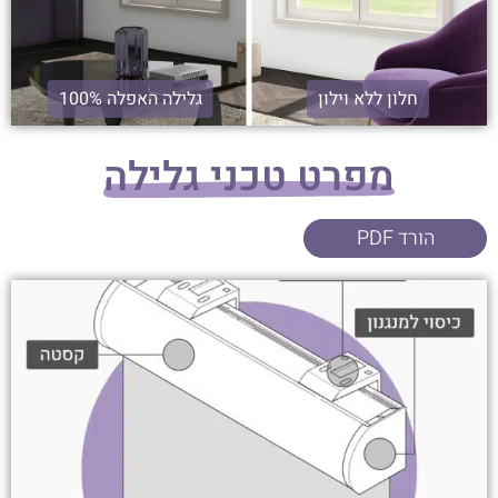
חלון ללא וילון
גלילה האפלה 100%
מפרט טכני גלילה
הורד PDF