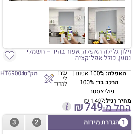
וילון גלילה האפלה, אפור בהיר – חשמלי
נטען, כולל אפליקציה
האפלה:
100% אטום |
עזרו
מק״ט:
HT69004
לי
הרכב בד
: 100%
למדוד
פוליאסטר
מחיר רגיל:
1,497
₪
₪
749
החל מ-
1
הגדרת מידות
2
3