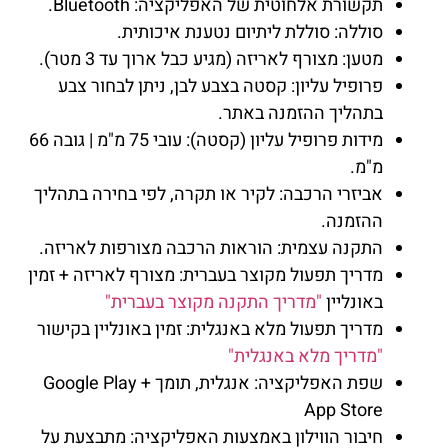
תקשורת אלחוטית של האפליקציה: Bluetooth.
סוללה: סוללת ליתיום נטענת איכותית.
מטען: מצורף לאריזה (מגיע כבל ארוך עד 3 מטר).
פרופיל עליון: קסטה בצבע לבן, ניתן לבחור צבע
בתהליך ההזמנה באתר.
מידות פרופיל עליון (קסטה): עובי 75 מ"מ | גובה 66
מ"מ.
אביזרי הרכבה: לקיר או תקרה, לפי בחירה בתהליך
ההזמנה.
התקנה עצמית: הוראות הרכבה מצורפות לאריזה.
מדריך תפעול מקוצר בעברית: מצורף לאריזה + זמין
באונליין
"מדריך התקנה מקוצר בעברית"
מדריך תפעול מלא באנגלית: זמין באונליין בקישור
"מדריך מלא באנגלית"
שפת האפליקציה: אנגלית, תומך Google Play +
App Store
חיבור הווילון באמצעות האפליקציה: מתבצעת על