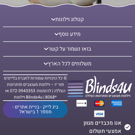
קטלוג וילונות
מידע נוסף
בואו נשמור על קשר
משלוחים לכל הארץ
© כל הזכויות שמורות לחברת בליינדס
פור יו – וילונות מעוצבים ופתרונות
הצללה | להזמנות: 072-3943353 או
*8068 | Blinds4u וילונות
ביג לייק - בניית אתרים -
מספר 1 בישראל
אנו מכבדים מגוון
אמצעי תשלום