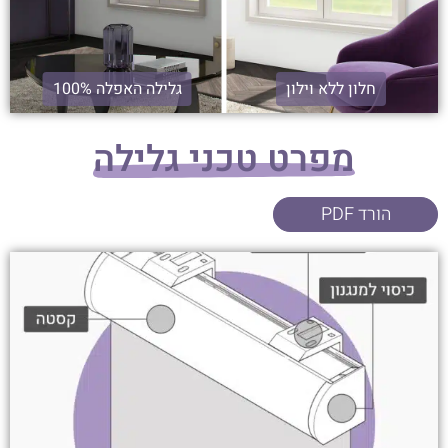
חלון ללא וילון
גלילה האפלה 100%
מפרט טכני גלילה
הורד PDF