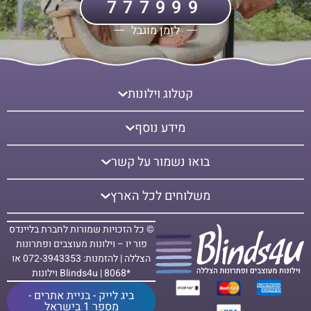
777999
והקירור. וילונות דואט משלבים את ההיבט העיצובי, הכולל בחירה
מבין סגנונות שונים ושלל בדים איכותיים במגוון צבעים עם ההיבט
לזמן מוגבל
הפרקטי, הכולל פתרונות הצללה, הסתרה, בידוד תרמי ואקוסטי.
היתרונות הרבים של הווילונות, הופכים אותם לנפוצים בבתים
ובמשרדים רבים.
קטלוג וילונות
מידע נוסף
בואו נשמור על קשר
משלוחים לכל הארץ
© כל הזכויות שמורות לחברת בליינדס
פור יו – וילונות מעוצבים ופתרונות
הצללה | להזמנות: 072-3943353 או
*8068 | Blinds4u וילונות
ביג לייק - בניית אתרים -
מספר 1 בישראל