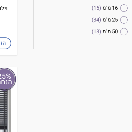
16 מ"מ
(16)
וילו
25 מ"מ
(34)
50 מ"מ
(13)
הזמ
25%
הנחה