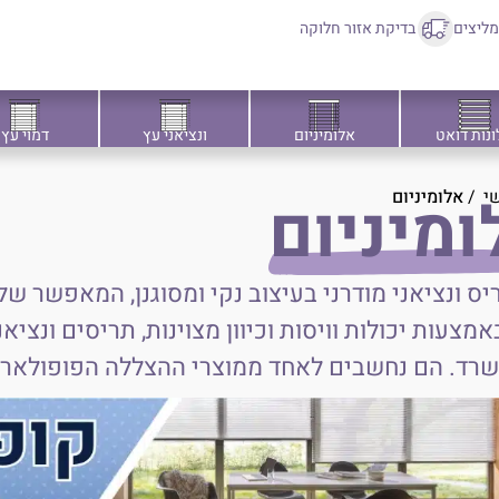
ליצים
בדיקת אזור חלוקה
ונות דואט
אלומיניום
ונציאני עץ
דמוי עץ
י
/
אלומיניום
ומיניום
ריס ונציאני מודרני בעיצוב נקי ומסוגנן, המאפשר 
מצעות יכולות וויסות וכיוון מצוינות, תריסים ונצי
שרד. הם נחשבים לאחד ממוצרי ההצללה הפופולארי
מצוין לצד עיצוב מרשים ורמת גימור גבוהה במיוחד.
ם ובמטבחים.