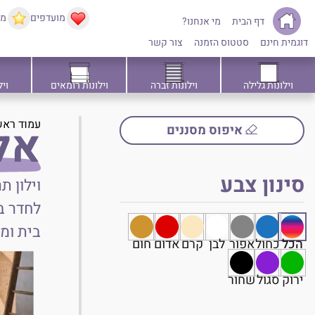
מועדפים
ממ
דף הבית
מי אנחנו?
דוגמית חינם
סטטוס הזמנה
צור קשר
וילונות גלילה
וילונות זברה
וילונות רומאים
ויל
עמוד ראש
אל
איפוס מסננים
סינון צבע
וילון ת
לחדר בא
בית ומ
הכל
כחול
אפור
לבן
קרם
אדום
חום
פרקטי 
במשרדי
ירוק
סגול
שחור