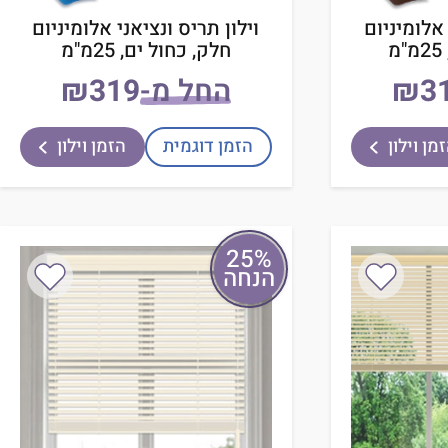
 אלומיניום
וילון תריס ונציאני אלומיניום
חלק, כחול ים, 25מ"מ
₪
החל מ-
₪
מן וילון
הזמן דוגמית
הזמן וילון
25%
הנחה