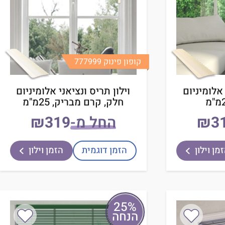
קופון פינוק 777999
 אלומיניום
וילון תריס ונציאני אלומיניום
חלק, קרם מבריק, 25מ"מ
₪
החל מ-
₪
מן וילון
הזמן דוגמית
הזמן וילון
25%
הנחה