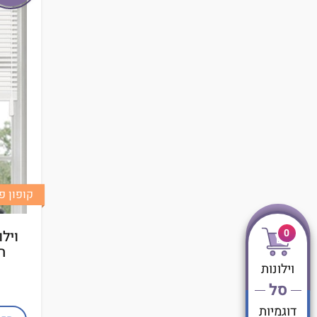
קופון פינוק
0
וילו
חל
וילונות
סל
דוגמיות