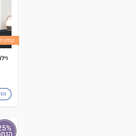
קופון פינוק
וילו
הזמ
25%
הנחה