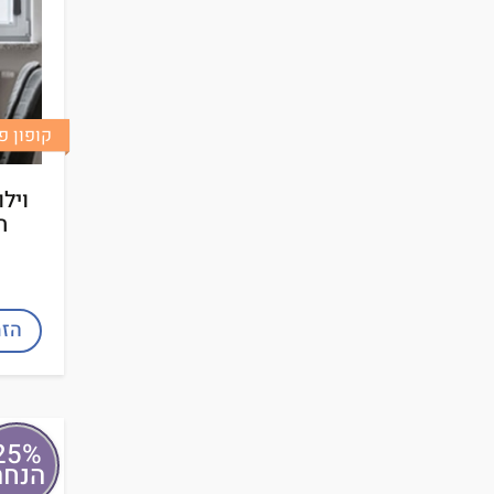
קופון פינוק
וילו
חל
הזמ
25%
הנחה