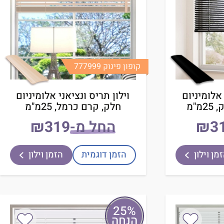
קופון פינוק 777999
 אלומיניום
וילון תריס ונציאני אלומיניום
מ"מ
חלק, קרם כרמל, 25מ"מ
₪
החל מ-
₪
מן וילון
הזמן דוגמית
הזמן וילון
25%
הנחה