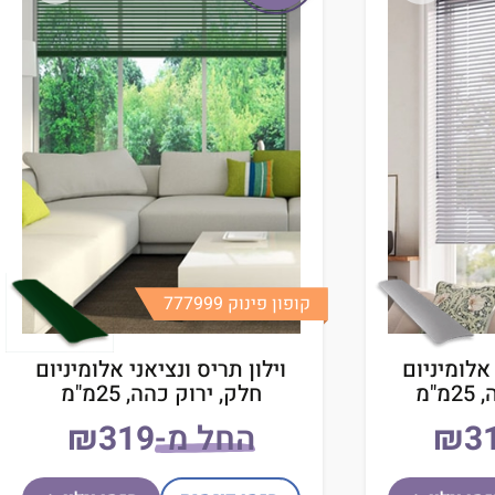
קופון פינוק 777999
 אלומיניום
וילון תריס ונציאני אלומיניום
"מ
חלק, ירוק כהה, 25מ"מ
₪
החל מ-
₪