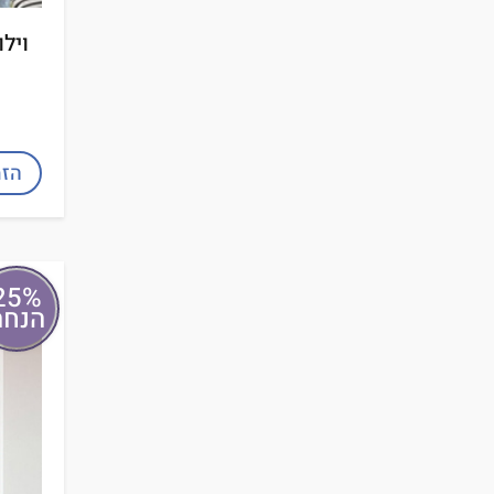
וילו
הזמ
25%
הנחה