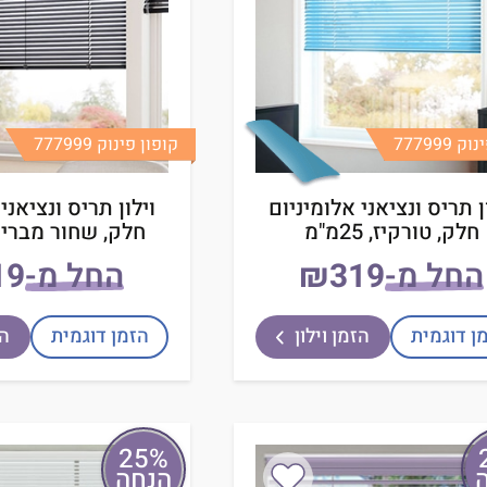
 777999
קופון פינוק 777999
ן תריס ונציאני אלומיניום
וילון תריס ונציאני
חלק, טורקיז, 25מ"מ
חלק, שחור מבריק, 25
החל מ-
₪
החל מ-
ן דוגמית
הזמן וילון
הזמן דוגמית
הז
25%
הנחה