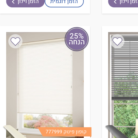
מן וילון
הזמן דוגמית
הזמן וילון
25%
הנחה
קופון פינוק 777999