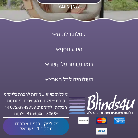
לזמן מוגבל
קטלוג וילונות
מידע נוסף
בואו נשמור על קשר
משלוחים לכל הארץ
© כל הזכויות שמורות לחברת בליינדס
פור יו – וילונות מעוצבים ופתרונות
הצללה | להזמנות: 072-3943353 או
*8068 | Blinds4u וילונות
ביג לייק - בניית אתרים -
מספר 1 בישראל