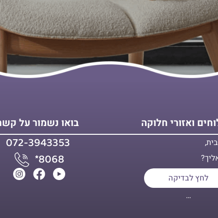
חים ואזורי חלוקה
בואו נשמור על קשר
072-3943353
ית,
*8068
ליך?
לחץ לבדיקה
…