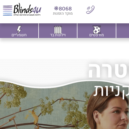
8068❋
מוקד הזמנות
מודפסים
וילונות בד
חשמליים
טרה
ניות