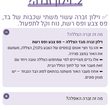
2. וילון זברה?
✅ וילון זברה עשוי משתי שכבות של בד,
פס צבע ופס רשת, נוח וקל לתפעול.
מה זה זברה הצללה?
וילון זברה מבד הצללה – פס צבע ופס רשת
⬅︎ זהו בד חצי אטום (בפסים של הצבע בלבד), הצללה, מעמעם
את האור במצב סגירה.
⬅︎ אלו בדים מצויינים למי שמחפש הצללה טובה ויחד עם
זאת מעבר אור קל לתוך החלל הבית.
⬅︎ אחוז מעבר האור משתנה בהתאם לסוג הבד הנבחר – יש
מגוון סוגים.
מה זה זברה האפלה?