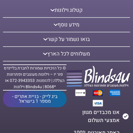
קטלוג וילונות
מידע נוסף
בואו נשמור על קשר
משלוחים לכל הארץ
© כל הזכויות שמורות לחברת בליינדס
פור יו – וילונות מעוצבים ופתרונות
הצללה | להזמנות: 072-3943353 או
*8068 | Blinds4u וילונות
ביג לייק - בניית אתרים -
מספר 1 בישראל
אנו מכבדים מגוון
אמצעי תשלום
האתר מאובטח 100%