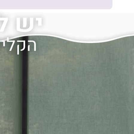
יש ל
הקליד