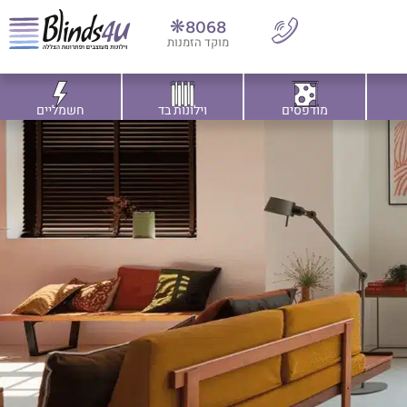
8068❋
מוקד הזמנות
מודפסים
וילונות בד
חשמליים