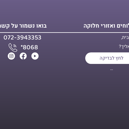
חים ואזורי חלוקה
בואו נשמור על קשר
072-3943353
ית,
*8068
ליך?
לחץ לבדיקה
…