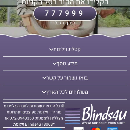
הקלידו את הקוד בסל הקניות
777999
לזמן מוגבל
קטלוג וילונות
מידע נוסף
בואו נשמור על קשר
משלוחים לכל הארץ
© כל הזכויות שמורות לחברת בליינדס
פור יו – וילונות מעוצבים ופתרונות
הצללה | להזמנות: 072-3943353 או
*8068 | Blinds4u וילונות