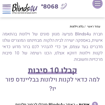
8068*
עמוד ראשי
/
בלוג וילונות
חברת Blinds4u מציעה מגוון סוגים של וילונות בהתאמה
אישית, באספקה ישירה לבית הלקוח. מבחינתנו המוצרים שלנו
מדברים בעד עצמם, אך כדי להבהיר לכם ברור מדוע כדאי
לקנות וילונות דווקא אצלנו, הכנו רשימה של 10 סיבות
מרכזיות וחשובות.
קבלו 10 סיבות
למה כדאי לקנות וילונות בבליינדס פור
יו?
איכות -
באתר Blinds4u תוכלו לבחור וילונות